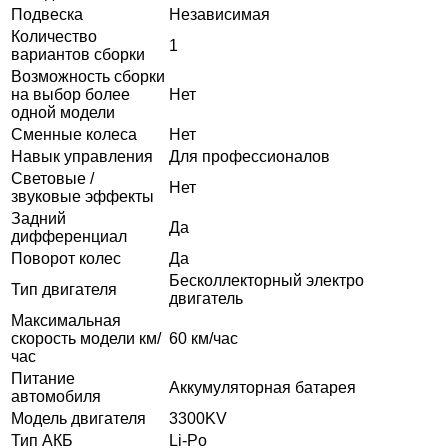
Подвеска
Независимая
Количество
1
вариантов сборки
Возможность сборки
на выбор более
Нет
одной модели
Сменные колеса
Нет
Навык управления
Для профессионалов
Световые /
Нет
звуковые эффекты
Задний
Да
дифференциал
Поворот колес
Да
Бесколлекторный электро
Тип двигателя
двигатель
Максимальная
скорость модели км/
60 км/час
час
Питание
Аккумуляторная батарея
автомобиля
Модель двигателя
3300KV
Тип АКБ
Li-Po