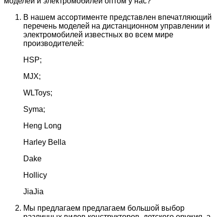
моделей и электромобилей оптом у нас?
В нашем ассортименте представлен впечатляющий
перечень моделей на дистанционном управлении и
электромобилей известных во всем мире
производителей:
HSP;
MJX;
WLToys;
Syma;
Heng Long
Harley Bella
Dake
Hollicy
JiaJia
Мы предлагаем предлагаем большой выбор
различных видов конструкторов, детского оружия, а