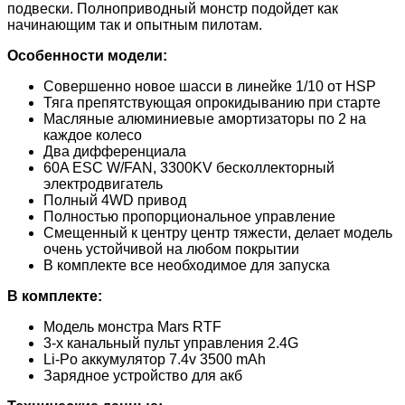
подвески. Полноприводный монстр подойдет как
начинающим так и опытным пилотам.
Особенност
и модели:
Совершенно новое шасси в линейке 1/10 от HSP
Тяга препятствующая опрокидыванию при старте
Масляные алюминиевые амортизаторы по 2 на
каждое колесо
Два дифференциала
60A ESC W/FAN, 3300KV бесколлекторный
электродвигатель
Полный 4WD привод
Полностью пропорциональное управление
Смещенный к центру центр тяжести, делает модель
очень устойчивой на любом покрытии
В комплекте все необходимое для запуска
В компле
кте:
Модель монстра Mars RTF
3-х канальный пульт управления 2.4G
Li-Po аккумулятор 7.4v 3500 mAh
Зарядное устройство для акб