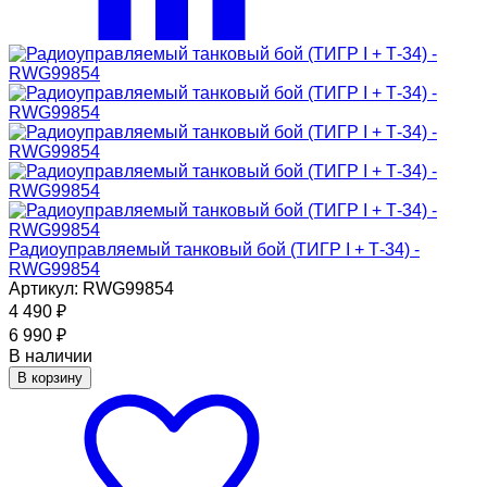
Радиоуправляемый танковый бой (ТИГР I + Т-34) -
RWG99854
Артикул: RWG99854
4 490
₽
6 990
₽
В наличии
В корзину