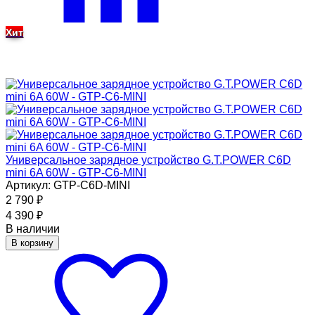
Хит
Универсальное зарядное устройство G.T.POWER C6D
mini 6A 60W - GTP-C6-MINI
Артикул: GTP-C6D-MINI
2 790
₽
4 390
₽
В наличии
В корзину