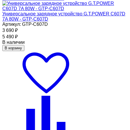
Универсальное зарядное устройство G.T.POWER C607D
7A 80W - GTP-C607D
Артикул: GTP-C607D
3 690
₽
5 490
₽
В наличии
В корзину