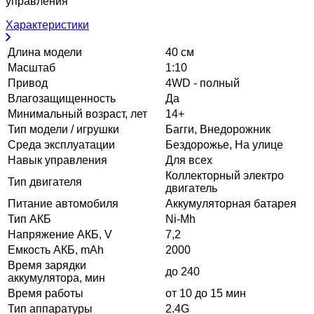
управления
Характеристики
Длина модели
40 см
Масштаб
1:10
Привод
4WD - полный
Влагозащищенность
Да
Минимальный возраст, лет
14+
Тип модели / игрушки
Багги, Внедорожник
Среда эксплуатации
Бездорожье, На улице
Навык управления
Для всех
Коллекторный электро
Тип двигателя
двигатель
Питание автомобиля
Аккумуляторная батарея
Тип АКБ
Ni-Mh
Напряжение АКБ, V
7,2
Емкость АКБ, mAh
2000
Время зарядки
до 240
аккумулятора, мин
Время работы
от 10 до 15 мин
Тип аппаратуры
2.4G