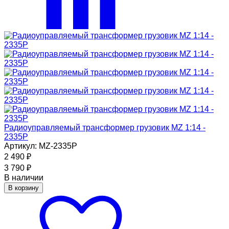
Радиоуправляемый трансформер грузовик MZ 1:14 -
2335P
Артикул: MZ-2335P
2 490
₽
3 790
₽
В наличии
В корзину