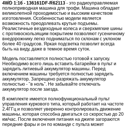
4WD 1:16 - 136161DF-R62113
- это радиоуправляемая
полноприводная машина для трофи. Машина обладает
великолепной проходимостью и высоким качеством
изготовления. Особенностью модели является
возможность преодолевать крутые подъемы.
Реалистичные вездеходные колеса и сверхмягкие шины
с противоскользящим покрытием позволяют гусеничному
внедорожнику легко подниматься по склонам с уклоном
более 40 градусов. Яркая подсветка позволит всегда
быть на виду, даже в темное время суток.
Модель поставляется полностью готовой к запуску.
Необходимо всего лишь вставить батарейки в пульт и
зарядить литиевый аккумулятор машины. Перед
включением машины требуется полностью зарядить
аккумулятор. Запрещено разряжать аккумулятор
полностью - "в ноль". Не забывайте отключать
аккумулятор после заезда.
В комплекте имеется полнофункциональный пульт
управления куркового типа, который работает на частоте
2.4ГГц и позволяет уверенно контролировать движение
машины, которая способна двигаться со скоростью до 20
км/час. После включения питания на джипе загораются
передние фары и он по команде с пульта может