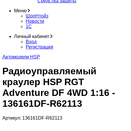
Средства защиты
Меню
ШопНтойз
Новости
1C
Личный кабинет
Вход
Регистрация
Автомодели HSP
Радиоуправляемый
краулер HSP RGT
Adventure DF 4WD 1:16 -
136161DF-R62113
Артикул:
136161DF-R62113