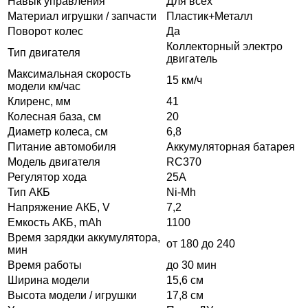
Навык управления
Для всех
Материал игрушки / запчасти
Пластик+Металл
Поворот колес
Да
Коллекторный электро
Тип двигателя
двигатель
Максимальная скорость
15 км/ч
модели км/час
Клиренс, мм
41
Колесная база, см
20
Диаметр колеса, см
6,8
Питание автомобиля
Аккумуляторная батарея
Модель двигателя
RC370
Регулятор хода
25А
Тип АКБ
Ni-Mh
Напряжение АКБ, V
7,2
Емкость АКБ, mAh
1100
Время зарядки аккумулятора,
от 180 до 240
мин
Время работы
до 30 мин
Ширина модели
15,6 см
Высота модели / игрушки
17,8 см