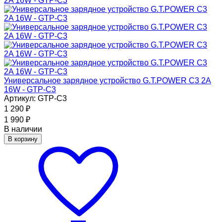
Универсальное зарядное устройство G.T.POWER C3 2A
16W - GTP-C3
Артикул: GTP-C3
1 290
₽
1 990
₽
В наличии
В корзину