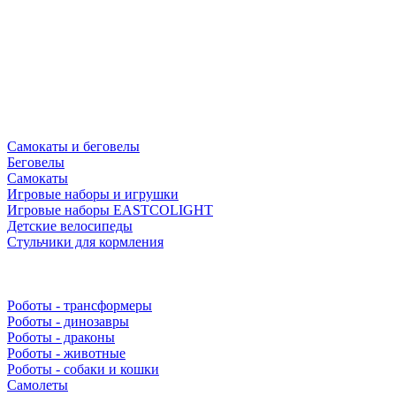
Самокаты и беговелы
Беговелы
Самокаты
Игровые наборы и игрушки
Игровые наборы EASTCOLIGHT
Детские велосипеды
Стульчики для кормления
Роботы - трансформеры
Роботы - динозавры
Роботы - драконы
Роботы - животные
Роботы - собаки и кошки
Самолеты