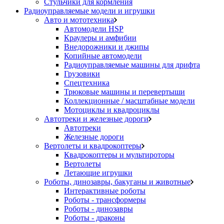
Стульчики для кормления
Радиоуправляемые модели и игрушки
Авто и мототехника
Автомодели HSP
Краулеры и амфибии
Внедорожники и джипы
Копийные автомодели
Радиоуправляемые машины для дрифта
Грузовики
Спецтехника
Трюковые машины и перевертыши
Коллекционные / масштабные модели
Мотоциклы и квадроциклы
Автотреки и железные дороги
Автотреки
Железные дороги
Вертолеты и квадрокоптеры
Квадрокоптеры и мультироторы
Вертолеты
Летающие игрушки
Роботы, динозавры, бакуганы и животные
Интерактивные роботы
Роботы - трансформеры
Роботы - динозавры
Роботы - драконы