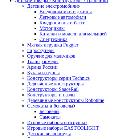
Детские товары / Конструкторы / Транспорт
Детские электромобили
Внедорожники и джипы
Легковые автомобили
Квадроциклы и багги
Мотоциклы
Каталки и модели для малышей
Спецтехника
Мягкая игрушка Fuggler
Гироскутеры
Оружие для мальчиков
Трансформеры
Армия России
Куклы и пупсы
Конструкторы серии Technics
Деревянные конструкторы
Конструкторы SpaceRail
Конструкторы и пазлы
Деревянные конструкторы Robotime
Самокаты и беговелы
Беговелы
Самокаты
Игровые наборы и игрушки
Игровые наборы EASTCOLIGHT
Детские велосипеды