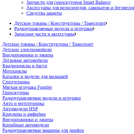
Запчасти для гироскутеров Smart Balance
Аксессуары для велосипедов, самокатов и беговело
Средства защиты
Детские товары / Конструкторы / Транспорт
Радиоуправляемые модели и игрушки
Запасные части и аксессуары
Детские товары / Конструкторы / Транспорт
Детские электромобили
Внедорожники и джипы
Легковые автомобили
Квадроциклы и багги
Мотоциклы
Каталки и модели для малышей
Спецтехника
Мягкая игрушка Fuggler
Гироскутеры
Радиоуправляемые модели и игрушки
Авто и мототехника
Автомодели HSP
Краулеры и амфибии
Внедорожники и джипы
Копийные автомодели
Радиоуправляемые машины для дрифта