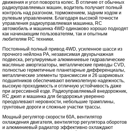
движения и угол поворота колес. В отличие от обычных
радиоуправляемых машин, водитель получает полный
контроль над разгоном, торможением, задним ходом и
рулевым управлением. Благодаря высокой точности
управления радиоуправляемая машинка, RC
автомобиль и машинка 4WD одинаково хорошо подходят
как начинающим пользователям, так и опытным
любителям RC техники.
Постоянный полный привод 4WD, усиленное шасси из
прочного нейлона PA, независимая двухрычажная
подвеска, регулируемые алюминиевые гидравлические
масляные амортизаторы, металлические приводы CVD,
полностью герметичные планетарные дифференциалы,
металлические элементы трансмиссии и 26 шариковых
подшипников обеспечивают великолепную надежность,
высокую проходимость и отличную устойчивость даже
при агрессивной езде. Радиоуправляемый внедорожник,
RC джип и машинка для бездорожья уверенно
преодолевают неровности, небольшие трамплины,
грунтовые дороги и сложные участки трассы.
Мощный регулятор скорости 60A, вентилятор
охлаждения двигателя, вентилятор регулятора оборотов
и алюминиевый радиатор эффективно охлаждают