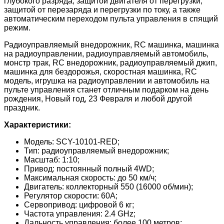
глубокого разряда, защитой двигателя от перегрузки,
защитой от перезаряда и перегрузки по току, а также
автоматическим переходом пульта управления в спящий
режим.
Радиоуправляемый внедорожник, RC машинка, машинка
на радиоуправлении, радиоуправляемый автомобиль,
монстр трак, RC внедорожник, радиоуправляемый джип,
машинка для бездорожья, скоростная машинка, RC
модель, игрушка на радиоуправлении и автомобиль на
пульте управления станет отличным подарком на день
рождения, Новый год, 23 Февраля и любой другой
праздник.
Характеристики:
Модель: SCY-10101-RED;
Тип: радиоуправляемый внедорожник;
Масштаб: 1:10;
Привод: постоянный полный 4WD;
Максимальная скорость: до 50 км/ч;
Двигатель: коллекторный 550 (16000 об/мин);
Регулятор скорости: 60A;
Сервопривод: цифровой 6 кг;
Частота управления: 2.4 GHz;
Дальность управления: более 100 метров;