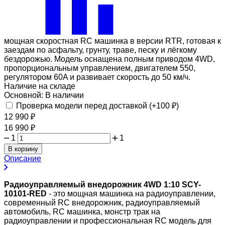
мощная скоростная RC машинка в версии RTR, готовая к
заездам по асфальту, грунту, траве, песку и лёгкому
бездорожью. Модель оснащена полным приводом 4WD,
пропорциональным управлением, двигателем 550,
регулятором 60A и развивает скорость до 50 км/ч.
Наличие на складе
Основной:
В наличии
Проверка модели перед доставкой (+
100
₽
)
12 990
₽
16 990
₽
1
1
В корзину
Описание
Радиоуправляемый внедорожник 4WD 1:10 SCY-
10101-RED
- это мощная машинка на радиоуправлении,
современный RC внедорожник, радиоуправляемый
автомобиль, RC машинка, монстр трак на
радиоуправлении и профессиональная RC модель для