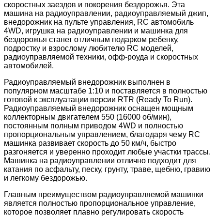
скоростных заездов и покорения бездорожья. Эта
машина на радиоуправлении, радиоуправляемый джип,
внедорожник на пульте управления, RC автомобиль
4WD, игрушка на радиоуправлении и машинка для
бездорожья станет отличным подарком ребенку,
подростку и взрослому любителю RC моделей,
радиоуправляемой техники, офф-роуда и скоростных
автомобилей.
Радиоуправляемый внедорожник выполнен в
популярном масштабе 1:10 и поставляется в полностью
готовой к эксплуатации версии RTR (Ready To Run).
Радиоуправляемый внедорожник оснащен мощным
коллекторным двигателем 550 (16000 об/мин),
постоянным полным приводом 4WD и полностью
пропорциональным управлением, благодаря чему RC
машинка развивает скорость до 50 км/ч, быстро
разгоняется и уверенно проходит любые участки трассы.
Машинка на радиоуправлении отлично подходит для
катания по асфальту, песку, грунту, траве, щебню, гравию
и легкому бездорожью.
Главным преимуществом радиоуправляемой машинки
является полностью пропорциональное управление,
которое позволяет плавно регулировать скорость