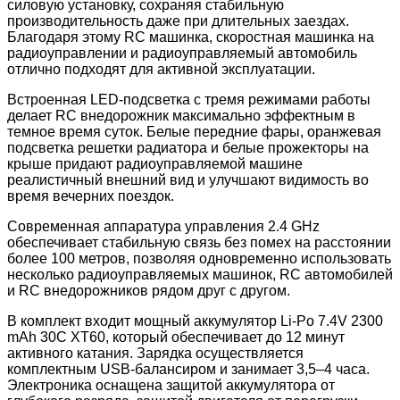
силовую установку, сохраняя стабильную
производительность даже при длительных заездах.
Благодаря этому RC машинка, скоростная машинка на
радиоуправлении и радиоуправляемый автомобиль
отлично подходят для активной эксплуатации.
Встроенная LED-подсветка с тремя режимами работы
делает RC внедорожник максимально эффектным в
темное время суток. Белые передние фары, оранжевая
подсветка решетки радиатора и белые прожекторы на
крыше придают радиоуправляемой машине
реалистичный внешний вид и улучшают видимость во
время вечерних поездок.
Современная аппаратура управления 2.4 GHz
обеспечивает стабильную связь без помех на расстоянии
более 100 метров, позволяя одновременно использовать
несколько радиоуправляемых машинок, RC автомобилей
и RC внедорожников рядом друг с другом.
В комплект входит мощный аккумулятор Li-Po 7.4V 2300
mAh 30C XT60, который обеспечивает до 12 минут
активного катания. Зарядка осуществляется
комплектным USB-балансиром и занимает 3,5–4 часа.
Электроника оснащена защитой аккумулятора от