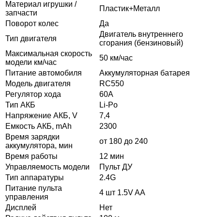
Материал игрушки /
Пластик+Металл
запчасти
Поворот колес
Да
Двигатель внутреннего
Тип двигателя
сгорания (бензиновый)
Максимальная скорость
50 км/час
модели км/час
Питание автомобиля
Аккумуляторная батарея
Модель двигателя
RC550
Регулятор хода
60A
Тип АКБ
Li-Po
Напряжение АКБ, V
7,4
Емкость АКБ, mAh
2300
Время зарядки
от 180 до 240
аккумулятора, мин
Время работы
12 мин
Управляемость модели
Пульт ДУ
Тип аппаратуры
2.4G
Питание пульта
4 шт 1.5V AA
управления
Дисплей
Нет