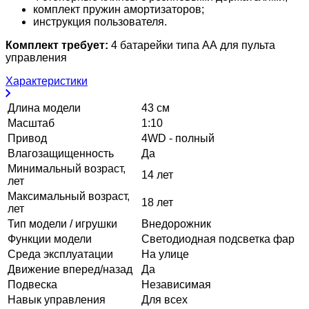
комплект пружин амортизаторов;
инструкция пользователя.
Комплект требует:
4 батарейки типа АА для пульта
управления
Характеристики
Длина модели
43 см
Масштаб
1:10
Привод
4WD - полный
Влагозащищенность
Да
Минимальный возраст,
14 лет
лет
Максимальный возраст,
18 лет
лет
Тип модели / игрушки
Внедорожник
Функции модели
Светодиодная подсветка фар
Среда эксплуатации
На улице
Движение вперед/назад
Да
Подвеска
Независимая
Навык управления
Для всех