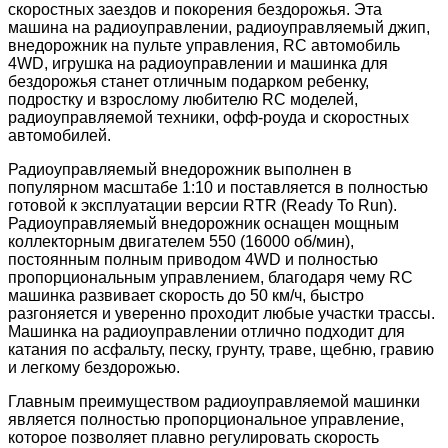
скоростных заездов и покорения бездорожья. Эта
машина на радиоуправлении, радиоуправляемый джип,
внедорожник на пульте управления, RC автомобиль
4WD, игрушка на радиоуправлении и машинка для
бездорожья станет отличным подарком ребенку,
подростку и взрослому любителю RC моделей,
радиоуправляемой техники, офф-роуда и скоростных
автомобилей.
Радиоуправляемый внедорожник выполнен в
популярном масштабе 1:10 и поставляется в полностью
готовой к эксплуатации версии RTR (Ready To Run).
Радиоуправляемый внедорожник оснащен мощным
коллекторным двигателем 550 (16000 об/мин),
постоянным полным приводом 4WD и полностью
пропорциональным управлением, благодаря чему RC
машинка развивает скорость до 50 км/ч, быстро
разгоняется и уверенно проходит любые участки трассы.
Машинка на радиоуправлении отлично подходит для
катания по асфальту, песку, грунту, траве, щебню, гравию
и легкому бездорожью.
Главным преимуществом радиоуправляемой машинки
является полностью пропорциональное управление,
которое позволяет плавно регулировать скорость