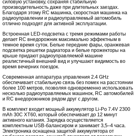
силовую установку, сохраняя стабильную
производительность даже при длительных заездах.
Благодаря этому RC машинка, скоростная машинка на
радиоуправлении и радиоуправляемый автомобиль
отлично подходят для активной эксплуатации.
Встроенная LED-подсветка с тремя режимами работы
делает RC внедорожник максимально эффектным в
темное время суток. Белые передние фары, оранжевая
подсветка решетки радиатора и белые прожекторы на
крыше придают радиоуправляемой машине
реалистичный внешний вид и улучшают видимость во
время вечерних поездок.
Современная аппаратура управления 2.4 GHz
обеспечивает стабильную связь без помех на расстоянии
более 100 метров, позволяя одновременно использовать
несколько радиоуправляемых машинок, RC автомобилей
и RC внедорожников рядом друг с другом.
В комплект входит мощный аккумулятор Li-Po 7.4V 2300
mAh 30C XT60, который обеспечивает до 12 минут
активного катания. Зарядка осуществляется
комплектным USB-балансиром и занимает 3,5–4 часа.
Электроника оснащена защитой аккумулятора от