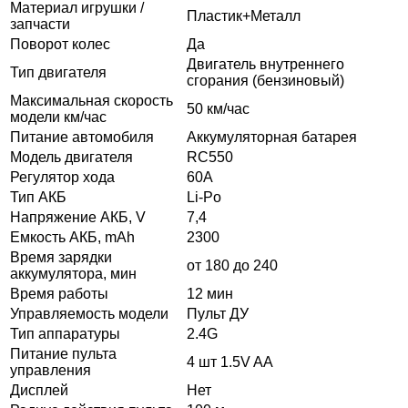
Материал игрушки /
Пластик+Металл
запчасти
Поворот колес
Да
Двигатель внутреннего
Тип двигателя
сгорания (бензиновый)
Максимальная скорость
50 км/час
модели км/час
Питание автомобиля
Аккумуляторная батарея
Модель двигателя
RC550
Регулятор хода
60A
Тип АКБ
Li-Po
Напряжение АКБ, V
7,4
Емкость АКБ, mAh
2300
Время зарядки
от 180 до 240
аккумулятора, мин
Время работы
12 мин
Управляемость модели
Пульт ДУ
Тип аппаратуры
2.4G
Питание пульта
4 шт 1.5V AA
управления
Дисплей
Нет