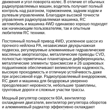
движения и угол поворота колес. В отличие от обычных
радиоуправляемых машин, водитель получает полный
контроль над разгоном, торможением, задним ходом и
рулевым управлением. Благодаря высокой точности
управления радиоуправляемая машинка, RC
автомобиль и машинка 4WD одинаково хорошо подходят
как начинающим пользователям, так и опытным
любителям RC техники.
Постоянный полный привод 4WD, усиленное шасси из
прочного нейлона PA, независимая двухрычажная
подвеска, регулируемые алюминиевые гидравлические
масляные амортизаторы, металлические приводы CVD,
полностью герметичные планетарные дифференциалы,
металлические элементы трансмиссии и 26 шариковых
подшипников обеспечивают великолепную надежность,
высокую проходимость и отличную устойчивость даже
при агрессивной езде. Радиоуправляемый внедорожник,
RC джип и машинка для бездорожья уверенно
преодолевают неровности, небольшие трамплины,
грунтовые дороги и сложные участки трассы.
Мощный регулятор скорости 60A, вентилятор
охлаждения двигателя, вентилятор регулятора оборотов
и алюминиевый радиатор эффективно охлаждают