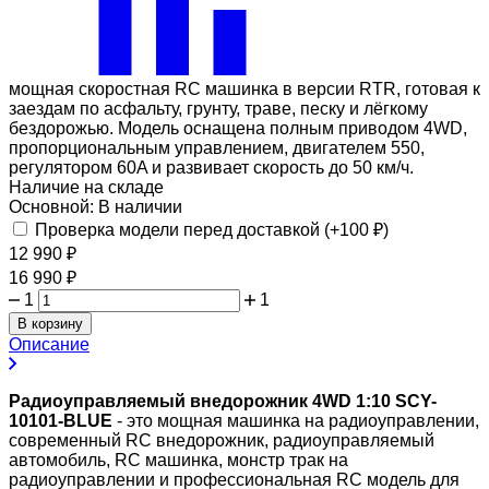
мощная скоростная RC машинка в версии RTR, готовая к
заездам по асфальту, грунту, траве, песку и лёгкому
бездорожью. Модель оснащена полным приводом 4WD,
пропорциональным управлением, двигателем 550,
регулятором 60A и развивает скорость до 50 км/ч.
Наличие на складе
Основной:
В наличии
Проверка модели перед доставкой (+
100
₽
)
12 990
₽
16 990
₽
1
1
В корзину
Описание
Радиоуправляемый внедорожник 4WD 1:10 SCY-
10101-BLUE
- это мощная машинка на радиоуправлении,
современный RC внедорожник, радиоуправляемый
автомобиль, RC машинка, монстр трак на
радиоуправлении и профессиональная RC модель для