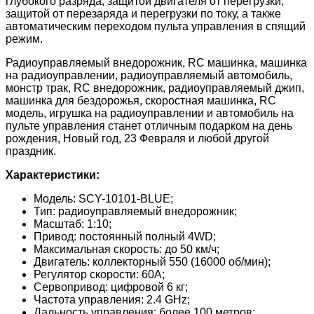
глубокого разряда, защитой двигателя от перегрузки,
защитой от перезаряда и перегрузки по току, а также
автоматическим переходом пульта управления в спящий
режим.
Радиоуправляемый внедорожник, RC машинка, машинка
на радиоуправлении, радиоуправляемый автомобиль,
монстр трак, RC внедорожник, радиоуправляемый джип,
машинка для бездорожья, скоростная машинка, RC
модель, игрушка на радиоуправлении и автомобиль на
пульте управления станет отличным подарком на день
рождения, Новый год, 23 Февраля и любой другой
праздник.
Характеристики:
Модель: SCY-10101-BLUE;
Тип: радиоуправляемый внедорожник;
Масштаб: 1:10;
Привод: постоянный полный 4WD;
Максимальная скорость: до 50 км/ч;
Двигатель: коллекторный 550 (16000 об/мин);
Регулятор скорости: 60A;
Сервопривод: цифровой 6 кг;
Частота управления: 2.4 GHz;
Дальность управления: более 100 метров;