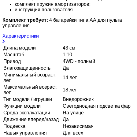
комплект пружин амортизаторов;
инструкция пользователя.
Комплект требует:
4 батарейки типа АА для пульта
управления
Характеристики
Длина модели
43 см
Масштаб
1:10
Привод
4WD - полный
Влагозащищенность
Да
Минимальный возраст,
14 лет
лет
Максимальный возраст,
18 лет
лет
Тип модели / игрушки
Внедорожник
Функции модели
Светодиодная подсветка фар
Среда эксплуатации
На улице
Движение вперед/назад
Да
Подвеска
Независимая
Навык управления
Для всех