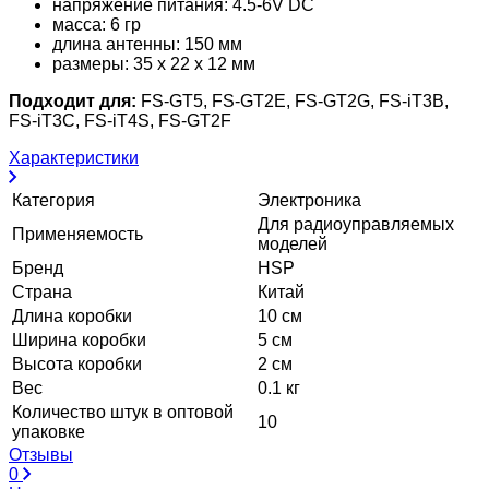
напряжение питания: 4.5-6V DC
масса: 6 гр
длина антенны: 150 мм
размеры: 35 х 22 х 12 мм
Подходит для:
FS-GT5, FS-GT2E, FS-GT2G, FS-iT3B,
FS-iT3C, FS-iT4S, FS-GT2F
Характеристики
Категория
Электроника
Для радиоуправляемых
Применяемость
моделей
Бренд
HSP
Страна
Китай
Длина коробки
10 см
Ширина коробки
5 см
Высота коробки
2 см
Вес
0.1 кг
Количество штук в оптовой
10
упаковке
Отзывы
0