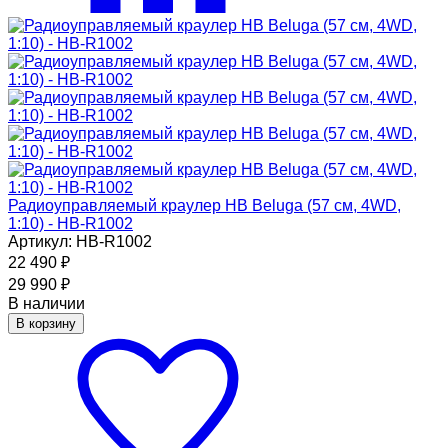
Радиоуправляемый краулер HB Beluga (57 см, 4WD,
1:10) - HB-R1002
Артикул: HB-R1002
22 490
₽
29 990
₽
В наличии
В корзину