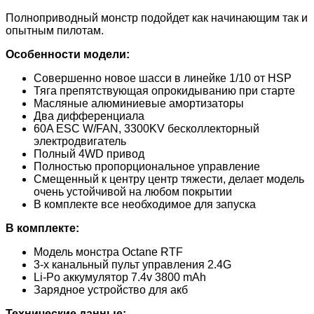
Полноприводный монстр подойдет как начинающим так и
опытным пилотам.
Особенност
и модели:
Совершенно новое шасси в линейке 1/10 от HSP
Тяга препятствующая опрокидыванию при старте
Масляные алюминиевые амортизаторы
Два дифференциала
60A ESC W/FAN, 3300KV бесколлекторный
электродвигатель
Полный 4WD привод
Полностью пропорциональное управление
Смещенный к центру центр тяжести, делает модель
очень устойчивой на любом покрытии
В комплекте все необходимое для запуска
В компле
кте:
Модель монстра Octane RTF
3-х канальный пульт управления 2.4G
Li-Po аккумулятор 7.4v 3800 mAh
Зарядное устройство для акб
Технические данные: