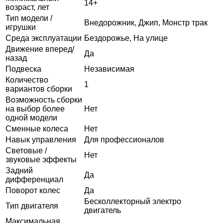
14+
возраст, лет
Тип модели /
Внедорожник, Джип, Монстр трак
игрушки
Среда эксплуатации
Бездорожье, На улице
Движение вперед/
Да
назад
Подвеска
Независимая
Количество
1
вариантов сборки
Возможность сборки
на выбор более
Нет
одной модели
Сменные колеса
Нет
Навык управления
Для профессионалов
Световые /
Нет
звуковые эффекты
Задний
Да
дифференциал
Поворот колес
Да
Бесколлекторный электро
Тип двигателя
двигатель
Максимальная