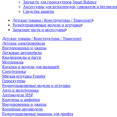
Запчасти для гироскутеров Smart Balance
Аксессуары для велосипедов, самокатов и беговело
Средства защиты
Детские товары / Конструкторы / Транспорт
Радиоуправляемые модели и игрушки
Запасные части и аксессуары
Детские товары / Конструкторы / Транспорт
Детские электромобили
Внедорожники и джипы
Легковые автомобили
Квадроциклы и багги
Мотоциклы
Каталки и модели для малышей
Спецтехника
Мягкая игрушка Fuggler
Гироскутеры
Радиоуправляемые модели и игрушки
Авто и мототехника
Автомодели HSP
Краулеры и амфибии
Внедорожники и джипы
Копийные автомодели
Радиоуправляемые машины для дрифта