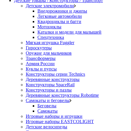
Детские товары / Конструкторы / Транспорт
Детские электромобили
Внедорожники и джипы
Легковые автомобили
Квадроциклы и багги
Мотоциклы
Каталки и модели для малышей
Спецтехника
Мягкая игрушка Fuggler
Гироскутеры
Оружие для мальчиков
Трансформеры
Армия России
Куклы и пупсы
Конструкторы серии Technics
Деревянные конструкторы
Конструкторы SpaceRail
Конструкторы и пазлы
Деревянные конструкторы Robotime
Самокаты и беговелы
Беговелы
Самокаты
Игровые наборы и игрушки
Игровые наборы EASTCOLIGHT
Детские велосипеды