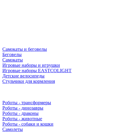
Самокаты и беговелы
Беговелы
Самокаты
Игровые наборы и игрушки
Игровые наборы EASTCOLIGHT
Детские велосипеды
Стульчики для кормления
Роботы - трансформеры
Роботы - динозавры
Роботы - драконы
Роботы - животные
Роботы - собаки и кошки
Самолеты