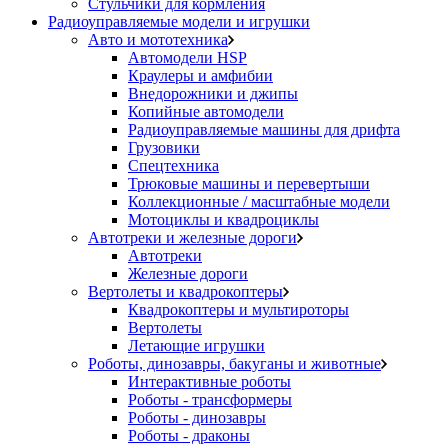
Стульчики для кормления
Радиоуправляемые модели и игрушки
Авто и мототехника
Автомодели HSP
Краулеры и амфибии
Внедорожники и джипы
Копийные автомодели
Радиоуправляемые машины для дрифта
Грузовики
Спецтехника
Трюковые машины и перевертыши
Коллекционные / масштабные модели
Мотоциклы и квадроциклы
Автотреки и железные дороги
Автотреки
Железные дороги
Вертолеты и квадрокоптеры
Квадрокоптеры и мультироторы
Вертолеты
Летающие игрушки
Роботы, динозавры, бакуганы и животные
Интерактивные роботы
Роботы - трансформеры
Роботы - динозавры
Роботы - драконы