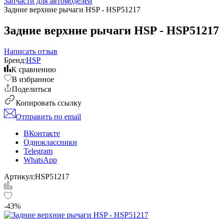
Запчасти для автомоделей
Задние верхние рычаги HSP - HSP51217
Задние верхние рычаги HSP - HSP51217
Написать отзыв
Бренд:
HSP
К сравнению
В избранное
Поделиться
Копировать ссылку
Отправить по email
ВКонтакте
Одноклассники
Telegram
WhatsApp
Артикул:
HSP51217
-43%