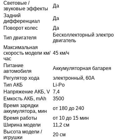
Световые /
Да
звуковые эффекты
Задний
Да
дифференциал
Поворот колес
Да
Бесколлекторный электро
Тип двигателя
двигатель
Максимальная
скорость модели км/
45 км/ч
час
Питание
Аккумуляторная батарея
автомобиля
Регулятор хода
электронный, 60А
Тип АКБ
Li-Po
Напряжение АКБ, V
7,4
Емкость АКБ, mAh
3500
Время зарядки
от 180 до 240
аккумулятора, мин
Время работы
от 10 до 15 мин
Ширина модели
11,2 см
Высота модели /
20 см
игрушки