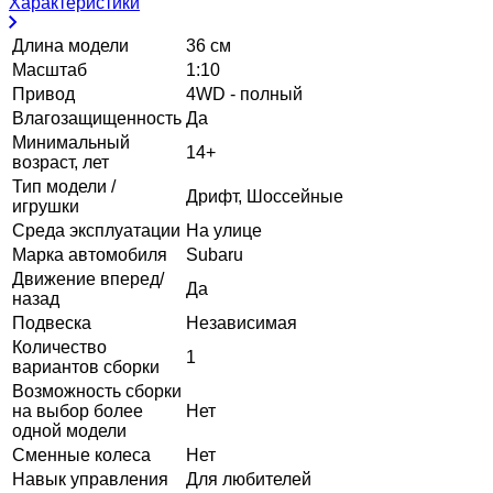
Характеристики
Длина модели
36 см
Масштаб
1:10
Привод
4WD - полный
Влагозащищенность
Да
Минимальный
14+
возраст, лет
Тип модели /
Дрифт, Шоссейные
игрушки
Среда эксплуатации
На улице
Марка автомобиля
Subaru
Движение вперед/
Да
назад
Подвеска
Независимая
Количество
1
вариантов сборки
Возможность сборки
на выбор более
Нет
одной модели
Сменные колеса
Нет
Навык управления
Для любителей