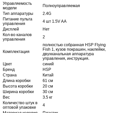
Управляемость
Полноуправляемая
модели
Тип аппаратуры
2.4G
Питание пульта
4 шт 1.5V AA
управления
Дисплей
Нет
Кол-во каналов
2
управления
полностью собранная HSP Flying
Fish 1, кузов покрашен, наклейки,
Комплектация
двухканальная аппаратура
управления, инструкция.
Цвет
синий
Бренд
HSP
Страна
Китай
Длина коробки
61 см
Высота коробки
20 см
Ширина коробки
30 см
Вес
3.5 кг
Количество штук в
4
оптовой упаковке
Материал изделия
Пластик