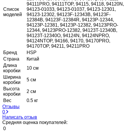
94111PRO, 94111TOP, 94115, 94118, 94120N,
Список
94123-01033, 94123-01037, 94123-12301,
моделей
94123-12302, 94123F-12343B, 94123F-
12384B, 94123F-12384R, 94123P-12344,
94123P-12381, 94123P-12382, 94123PRO-
12344, 94123PRO-12382, 94123T-12340B,
94123T-12340O, 94124N, 94124NPRO,
94124NTOP, 94166, 94170, 94170PRO,
94170TOP, 94211, 94211PRO
Бренд
HSP
Страна
Китай
Длина
10 см
коробки
Ширина
5 см
коробки
Высота
2 см
коробки
Вес
0.5 кг
Отзывы
0
Написать отзыв
Средняя оценка покупателей:
0