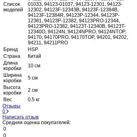
Список
01033, 94123-01037, 94123-12301, 94123-
моделей
12302, 94123F-12343B, 94123F-12384B,
94123F-12384R, 94123P-12344, 94123P-
12381, 94123P-12382, 94123PRO-12344,
94123PRO-12382, 94123T-12340B, 94123T-
12340O, 94124N, 94124NPRO, 94124NTOP,
94170, 94170PRO, 94170TOP, 94201, 94202,
94211, 94211PRO
Бренд
HSP
Страна
Китай
Длина
10 см
коробки
Ширина
5 см
коробки
Высота
2 см
коробки
Вес
0.5 кг
Отзывы
0
Написать отзыв
Средняя оценка покупателей:
0
0