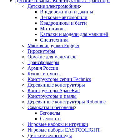
Детские товары / Конструкторы / Транспорт
Детские электромобили
Внедорожники и джипы
Легковые автомобили
Квадроциклы и багги
Мотоциклы
Каталки и модели для малышей
Спецтехника
Мягкая игрушка Fuggler
Гироскутеры
Оружие для мальчиков
Трансформеры
Армия России
Куклы и пупсы
Конструкторы серии Technics
Деревянные конструкторы
Конструкторы SpaceRail
Конструкторы и пазлы
Деревянные конструкторы Robotime
Самокаты и беговелы
Беговелы
Самокаты
Игровые наборы и игрушки
Игровые наборы EASTCOLIGHT
Детские велосипеды