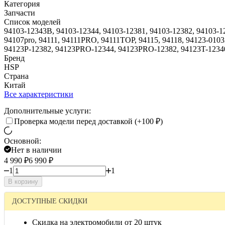
Категория
Запчасти
Список моделей
94103-12343B, 94103-12344, 94103-12381, 94103-12382, 94103
94107pro, 94111, 94111PRO, 94111TOP, 94115, 94118, 94123-010
94123P-12382, 94123PRO-12344, 94123PRO-12382, 94123T-1234
Бренд
HSP
Страна
Китай
Все характеристики
Дополнительные услуги:
Проверка модели перед доставкой (+
100
₽
)
Основной:
Нет в наличии
4 990
₽
6 990
₽
1
1
В корзину
ДОСТУПНЫЕ СКИДКИ
Скидка на электромобили от 20 штук