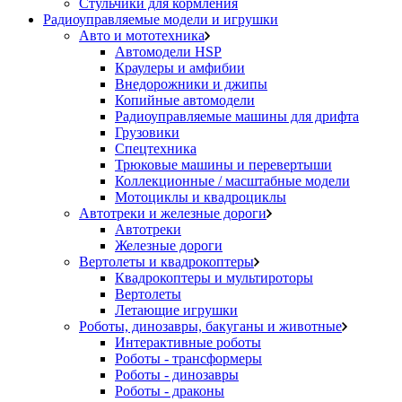
Стульчики для кормления
Радиоуправляемые модели и игрушки
Авто и мототехника
Автомодели HSP
Краулеры и амфибии
Внедорожники и джипы
Копийные автомодели
Радиоуправляемые машины для дрифта
Грузовики
Спецтехника
Трюковые машины и перевертыши
Коллекционные / масштабные модели
Мотоциклы и квадроциклы
Автотреки и железные дороги
Автотреки
Железные дороги
Вертолеты и квадрокоптеры
Квадрокоптеры и мультироторы
Вертолеты
Летающие игрушки
Роботы, динозавры, бакуганы и животные
Интерактивные роботы
Роботы - трансформеры
Роботы - динозавры
Роботы - драконы