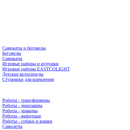
Самокаты и беговелы
Беговелы
Самокаты
Игровые наборы и игрушки
Игровые наборы EASTCOLIGHT
Детские велосипеды
Стульчики для кормления
Роботы - трансформеры
Роботы - динозавры
Роботы - драконы
Роботы - животные
Роботы - собаки и кошки
Самолеты