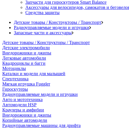
Запчасти для гироскутеров Smart Balance
Аксессуары для велосипедов, самокатов и беговело
Средства защиты
Детские товары / Конструкторы / Транспорт
Радиоуправляемые модели и игрушки
Запасные части и аксессуары
Детские товары / Конструкторы / Транспорт
Детские электромобили
Внедорожники и джипы
Легковые автомобили
Квадроциклы и багги
Мотоциклы
Каталки и модели для малышей
Спецтехника
Мягкая игрушка Fuggler
Гироскутеры
Радиоуправляемые модели и игрушки
Авто и мототехника
Автомодели HSP
Краулеры и амфибии
Внедорожники и джипы
Копийные автомодели
Радиоуправляемые машины для дрифта