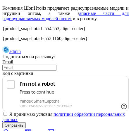
Компания ШопНтойз предлагает
радиоуправляемые модели и
игрушки оптом,
а также з
апасные части для
радиоуправляемых моделей оптом
и в розницу.
{product_snapshot:id=554|553,align=center}
{product_snapshot:id=552|1160,align=center}
admin
Подписаться на рассылку:
Email
Код с картинки
Я принимаю условия
политики обработки персональных
данных