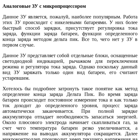
Аналоговые ЗУ с микропроцессором
Данное ЗУ является, пожалуй, наиболее популярным. Работа
этих ЗУ происходит с никелевыми батареями. У них более
быстрый способ зарядки, присутствует регулировка тока
заряда, функции заряда батареи, функции определенного
конца заряда методом дельта пик. Все то, чего нет у ЗУ в
первом случае.
Данное ЗУ представляет собой отдельные блоки, оснащенные
светодиодной индикацией, рычажком для переключения
режима и регулятора тока заряда. Однако поскольку данный
вид ЗУ заряжать только один вид батареи, его считают
устаревшим.
Хотелось бы подробнее затронуть такое понятие как метод
определение конца заряда Дельта Пик. Во время заряда
батареи происходит постоянное измерение тока и как только
ток доходит до определенного уровня, процесс заряда
автоматически заканчивается. При полной зарядке
аккумулятора отпадает необходимость запасаться энергией.
Около плюсового электрода начинает скапливаться газ, за
счет чего температура батареи резко увеличивается, а
напряжение на выводах аккумулятора сокращается. Далее
микроконтроллер производит замер текущего напряжения на