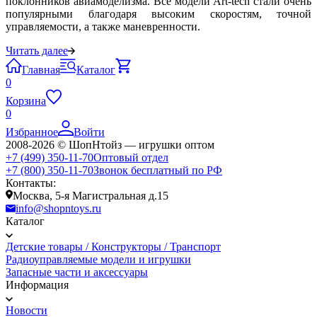
поклонников авиамоделизма. Все модели Art-tech стали очень
популярными благодаря высоким скоростям, точной
управляемости, а также маневренности.
Читать далее
Главная
Каталог
0
Корзина
0
Избранное
Войти
2008-2026 © ШопНтойз — игрушки оптом
+7 (499) 350-11-70
Оптовый отдел
+7 (800) 350-11-70
Звонок бесплатный по РФ
Контакты:
Москва, 5-я Магистральная д.15
info@shopntoys.ru
Каталог
Детские товары / Конструкторы / Транспорт
Радиоуправляемые модели и игрушки
Запасные части и аксессуары
Информация
Новости