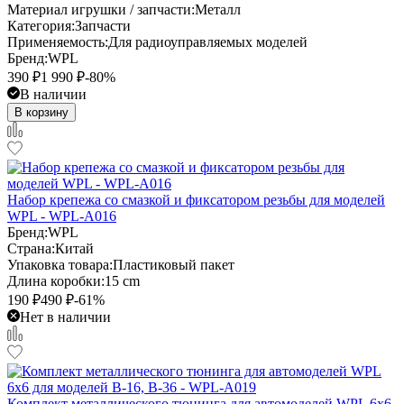
Материал игрушки / запчасти:
Металл
Категория:
Запчасти
Применяемость:
Для радиоуправляемых моделей
Бренд:
WPL
390
₽
1 990
₽
-80%
В наличии
В корзину
Набор крепежа со смазкой и фиксатором резьбы для моделей
WPL - WPL-A016
Бренд:
WPL
Страна:
Китай
Упаковка товара:
Пластиковый пакет
Длина коробки:
15 cm
190
₽
490
₽
-61%
Нет в наличии
Комплект металлического тюнинга для автомоделей WPL 6x6