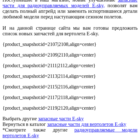
части для радиоуправляемых моделей E-sky,
позволят вам
сделать полный апгрейд или заменить испортившиеся детали
любимой модели перед наступающим сезоном полетов.
И на данной странице сайта мы вам готовы предложить
список новых запчастей для вертолета E-sky.
{product_snapshot:id=2107|2108,align=center}
{product_snapshot:id=2109|2110,align=center}
{product_snapshot:id=2111|2112,align=center}
{product_snapshot:id=2113|2114,align=center}
{product_snapshot:id=2115|2116,align=center}
{product_snapshot:id=2117|2118,align=center}
{product_snapshot:id=2119|2120,align=center}
Выбрать другие
запасные части E-sky
Вернуться в каталог
запасные части для вертолетов E-sky
*Смотрите также другие
радиоуправляемые модели
вертолетов E-sky