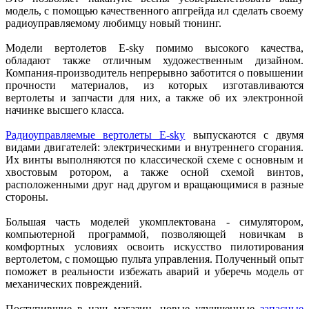
модель, с помощью качественного апгрейда ил сделать своему
радиоуправляемому любимцу новый тюнинг.
Модели вертолетов E-sky помимо высокого качества,
обладают также отличным художественным дизайном.
Компания-производитель непрерывно заботится о повышении
прочности материалов, из которых изготавливаются
вертолеты и запчасти для них, а также об их электронной
начинке высшего класса.
Радиоуправляемые вертолеты E-sky
выпускаются с двумя
видами двигателей: электрическими и внутреннего сгорания.
Их винты выполняются по классической схеме с основным и
хвостовым ротором, а также осной схемой винтов,
расположенными друг над другом и вращающимися в разные
стороны.
Большая часть моделей укомплектована - симулятором,
компьютерной программой, позволяющей новичкам в
комфортных условиях освоить искусство пилотирования
вертолетом, с помощью пульта управления. Полученный опыт
поможет в реальности избежать аварий и уберечь модель от
механических повреждений.
Поступившие в наш магазин, новые улучшенные
запасные