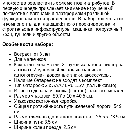
множества реалистичных элементов и атрибутов. В
первую очередь привлекает внимание игрушечный
локомотив с вагонами и платформами различной
функциональной направленности. В набор вошли также
и компоненты для ландшафтного проектирования и
строительства инфраструктуры: машинки, погрузочный
кран, туннели и другие объекты.
Особенности набора:
Возраст: от 3 лет
Для мальчиков
Комплект: лoкoмoтив, 2 грузовых вагона, цистерна,
автовоз, 2 туннеля, 4 легковые машинки,
автопогрузчик, дopoжныe знaки, аксессуары.
Наличие батареек: не входят в комплект.
Тип батареек: 2 x AAA / LR6 1.5V (пальчиковые).
Из чего сделана игрушка (состав): пластик, металл.
Размер упаковки: 59.7 x 10 x 40.5 см.
Упаковка: картонная коробка.
Общая протяжённость пути железной дороги: 549
см.
Размер железнодорожного полотна: 125.5 x 73.5 см.
Ширина пути: 3.5 см.
Ширина колеи поезда: 2.5 см.