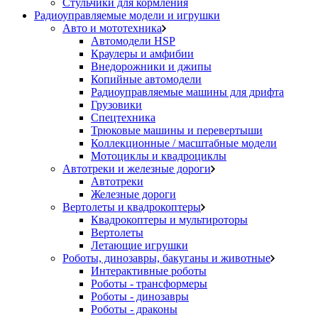
Стульчики для кормления
Радиоуправляемые модели и игрушки
Авто и мототехника
Автомодели HSP
Краулеры и амфибии
Внедорожники и джипы
Копийные автомодели
Радиоуправляемые машины для дрифта
Грузовики
Спецтехника
Трюковые машины и перевертыши
Коллекционные / масштабные модели
Мотоциклы и квадроциклы
Автотреки и железные дороги
Автотреки
Железные дороги
Вертолеты и квадрокоптеры
Квадрокоптеры и мультироторы
Вертолеты
Летающие игрушки
Роботы, динозавры, бакуганы и животные
Интерактивные роботы
Роботы - трансформеры
Роботы - динозавры
Роботы - драконы