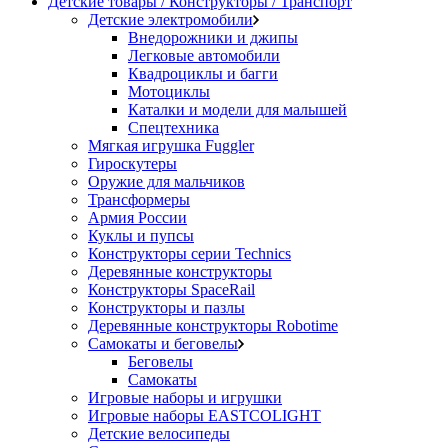
Детские товары / Конструкторы / Транспорт
Детские электромобили
Внедорожники и джипы
Легковые автомобили
Квадроциклы и багги
Мотоциклы
Каталки и модели для малышей
Спецтехника
Мягкая игрушка Fuggler
Гироскутеры
Оружие для мальчиков
Трансформеры
Армия России
Куклы и пупсы
Конструкторы серии Technics
Деревянные конструкторы
Конструкторы SpaceRail
Конструкторы и пазлы
Деревянные конструкторы Robotime
Самокаты и беговелы
Беговелы
Самокаты
Игровые наборы и игрушки
Игровые наборы EASTCOLIGHT
Детские велосипеды