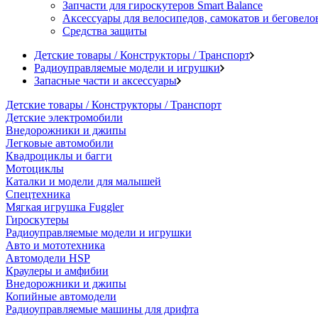
Запчасти для гироскутеров Smart Balance
Аксессуары для велосипедов, самокатов и беговело
Средства защиты
Детские товары / Конструкторы / Транспорт
Радиоуправляемые модели и игрушки
Запасные части и аксессуары
Детские товары / Конструкторы / Транспорт
Детские электромобили
Внедорожники и джипы
Легковые автомобили
Квадроциклы и багги
Мотоциклы
Каталки и модели для малышей
Спецтехника
Мягкая игрушка Fuggler
Гироскутеры
Радиоуправляемые модели и игрушки
Авто и мототехника
Автомодели HSP
Краулеры и амфибии
Внедорожники и джипы
Копийные автомодели
Радиоуправляемые машины для дрифта