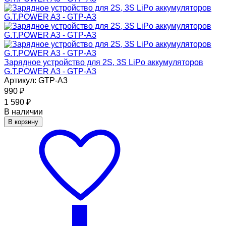
Зарядное устройство для 2S, 3S LiPo аккумуляторов
G.T.POWER A3 - GTP-A3
Артикул: GTP-A3
990
₽
1 590
₽
В наличии
В корзину