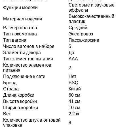
Световые и звуковые
Функции модели
эффекты
Высококачественный
Материал изделия
пластик
Размер полотна
Средний
Тип локомотива
Электровоз
Тип вагона
Пассажирские
Число вагонов в наборе
5
Элементы декора
Да
Тип элементов питания
ААА
Количество элементов
2
питания
Подключение к сети
Нет
Бренд
BSQ
Страна
Китай
Длина коробки
60 см
Высота коробки
41 см
Ширина коробки
10 см
Вес
2.2 кг
Количество штук в оптовой
8
упаковке