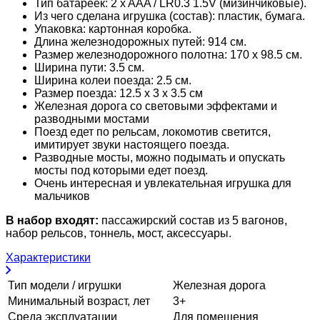
Тип батареек: 2 x AAA / LR0.3 1.5V (мизинчиковые).
Из чего сделана игрушка (состав): пластик, бумага.
Упаковка: картонная коробка.
Длина железнодорожных путей: 914 см.
Размер железнодорожного полотна: 170 х 98.5 см.
Ширина пути: 3.5 см.
Ширина колеи поезда: 2.5 см.
Размер поезда: 12.5 х 3 х 3.5 см
Железная дорога со световыми эффектами и
разводными мостами
Поезд едет по рельсам, локомотив светится,
имитирует звуки настоящего поезда.
Разводные мосты, можно подымать и опускать
мосты под которыми едет поезд.
Очень интересная и увлекательная игрушка для
мальчиков
В набор входят:
пассажирский состав из 5 вагонов,
набор рельсов, тоннель, мост, аксессуары.
Характеристики
Тип модели / игрушки
Железная дорога
Минимальный возраст, лет
3+
Среда эксплуатации
Для помещения