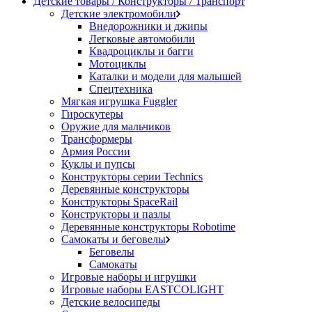
Детские товары / Конструкторы / Транспорт
Детские электромобили
Внедорожники и джипы
Легковые автомобили
Квадроциклы и багги
Мотоциклы
Каталки и модели для малышей
Спецтехника
Мягкая игрушка Fuggler
Гироскутеры
Оружие для мальчиков
Трансформеры
Армия России
Куклы и пупсы
Конструкторы серии Technics
Деревянные конструкторы
Конструкторы SpaceRail
Конструкторы и пазлы
Деревянные конструкторы Robotime
Самокаты и беговелы
Беговелы
Самокаты
Игровые наборы и игрушки
Игровые наборы EASTCOLIGHT
Детские велосипеды