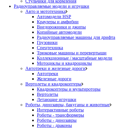
Стульчики для кормления
Радиоуправляемые модели и игрушки
Авто и мототехника
Автомодели HSP
Краулеры и амфибии
Внедорожники и джипы
Копийные автомодели
Радиоуправляемые машины для дрифта
Грузовики
Спецтехника
Трюковые машины и перевертыши
Коллекционные / масштабные модели
Мотоциклы и квадроциклы
Автотреки и железные дороги
Автотреки
Железные дороги
Вертолеты и квадрокоптеры
Квадрокоптеры и мультироторы
Вертолеты
Летающие игрушки
Роботы, динозавры, бакуганы и животные
Интерактивные роботы
Роботы - трансформеры
Роботы - динозавры
Роботы - драконы