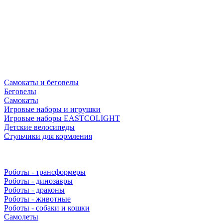
Самокаты и беговелы
Беговелы
Самокаты
Игровые наборы и игрушки
Игровые наборы EASTCOLIGHT
Детские велосипеды
Стульчики для кормления
Роботы - трансформеры
Роботы - динозавры
Роботы - драконы
Роботы - животные
Роботы - собаки и кошки
Самолеты