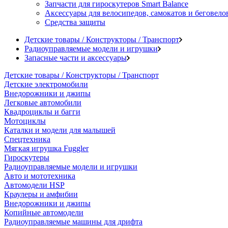
Запчасти для гироскутеров Smart Balance
Аксессуары для велосипедов, самокатов и беговело
Средства защиты
Детские товары / Конструкторы / Транспорт
Радиоуправляемые модели и игрушки
Запасные части и аксессуары
Детские товары / Конструкторы / Транспорт
Детские электромобили
Внедорожники и джипы
Легковые автомобили
Квадроциклы и багги
Мотоциклы
Каталки и модели для малышей
Спецтехника
Мягкая игрушка Fuggler
Гироскутеры
Радиоуправляемые модели и игрушки
Авто и мототехника
Автомодели HSP
Краулеры и амфибии
Внедорожники и джипы
Копийные автомодели
Радиоуправляемые машины для дрифта