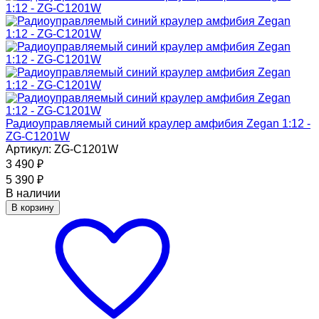
Радиоуправляемый синий краулер амфибия Zegan 1:12 -
ZG-C1201W
Артикул: ZG-C1201W
3 490
₽
5 390
₽
В наличии
В корзину