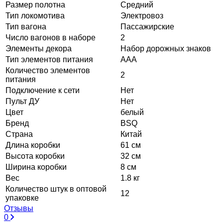
Размер полотна
Средний
Тип локомотива
Электровоз
Тип вагона
Пассажирские
Число вагонов в наборе
2
Элементы декора
Набор дорожных знаков
Тип элементов питания
ААА
Количество элементов
2
питания
Подключение к сети
Нет
Пульт ДУ
Нет
Цвет
белый
Бренд
BSQ
Страна
Китай
Длина коробки
61 см
Высота коробки
32 см
Ширина коробки
8 см
Вес
1.8 кг
Количество штук в оптовой
12
упаковке
Отзывы
0