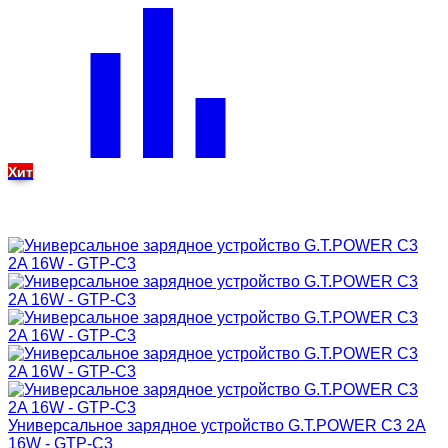
Хит
Универсальное зарядное устройство G.T.POWER C3 2A
16W - GTP-C3