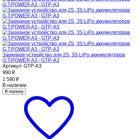
Зарядное устройство для 2S, 3S LiPo аккумуляторов
G.T.POWER A3 - GTP-A3
Артикул: GTP-A3
990
₽
1 590
₽
В наличии
В корзину