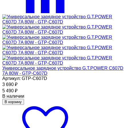
Универсальное зарядное устройство G.T.POWER C607D
7A 80W - GTP-C607D
Артикул: GTP-C607D
3 690
₽
5 490
₽
В наличии
В корзину