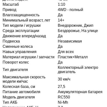
Масштаб
1:10
Привод
4WD - полный
Влагозащищенность
Да
Минимальный возраст, лет
14+
Тип модели / игрушки
Внедорожник, Джип
Среда эксплуатации
Бездорожье, На улице
Движение вперед/назад
Да
Подвеска
Независимая
Сменные колеса
Да
Навык управления
Для всех
Материал игрушки / запчасти
Пластик+Металл
Поворот колес
Да
Коллекторный электро
Тип двигателя
двигатель
Максимальная скорость
30 км/ч
модели км/час
Колесная база, см
27,5
Питание автомобиля
Аккумуляторная батарея
Модель двигателя
RC550
Тип АКБ
Ni-Mh