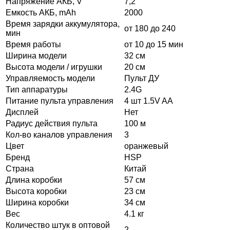
Напряжение АКБ, V
7,2
Емкость АКБ, mAh
2000
Время зарядки аккумулятора,
от 180 до 240
мин
Время работы
от 10 до 15 мин
Ширина модели
32 см
Высота модели / игрушки
20 см
Управляемость модели
Пульт ДУ
Тип аппаратуры
2.4G
Питание пульта управления
4 шт 1.5V AA
Дисплей
Нет
Радиус действия пульта
100 м
Кол-во каналов управления
3
Цвет
оранжевый
Бренд
HSP
Страна
Китай
Длина коробки
57 см
Высота коробки
23 см
Ширина коробки
34 см
Вес
4.1 кг
Количество штук в оптовой
2