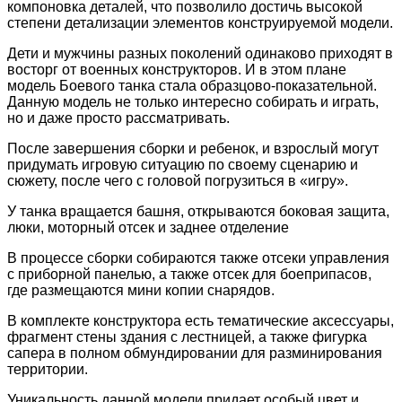
компоновка деталей, что позволило достичь высокой
степени детализации элементов конструируемой модели.
Дети и мужчины разных поколений одинаково приходят в
восторг от военных конструкторов. И в этом плане
модель Боевого танка стала образцово-показательной.
Данную модель не только интересно собирать и играть,
но и даже просто рассматривать.
После завершения сборки и ребенок, и взрослый могут
придумать игровую ситуацию по своему сценарию и
сюжету, после чего с головой погрузиться в «игру».
У танка вращается башня, открываются боковая защита,
люки, моторный отсек и заднее отделение
В процессе сборки собираются также отсеки управления
с приборной панелью, а также отсек для боеприпасов,
где размещаются мини копии снарядов.
В комплекте конструктора есть тематические аксессуары,
фрагмент стены здания с лестницей, а также фигурка
сапера в полном обмундировании для разминирования
территории.
Уникальность данной модели придает особый цвет и