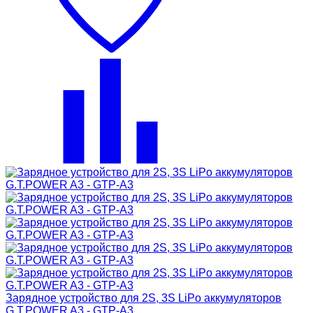
Зарядное устройство для 2S, 3S LiPo аккумуляторов
G.T.POWER A3 - GTP-A3