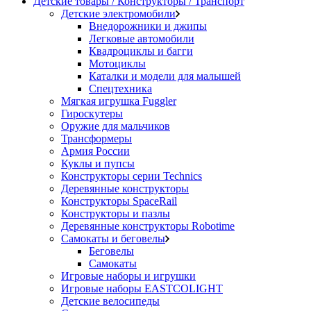
Детские товары / Конструкторы / Транспорт
Детские электромобили
Внедорожники и джипы
Легковые автомобили
Квадроциклы и багги
Мотоциклы
Каталки и модели для малышей
Спецтехника
Мягкая игрушка Fuggler
Гироскутеры
Оружие для мальчиков
Трансформеры
Армия России
Куклы и пупсы
Конструкторы серии Technics
Деревянные конструкторы
Конструкторы SpaceRail
Конструкторы и пазлы
Деревянные конструкторы Robotime
Самокаты и беговелы
Беговелы
Самокаты
Игровые наборы и игрушки
Игровые наборы EASTCOLIGHT
Детские велосипеды