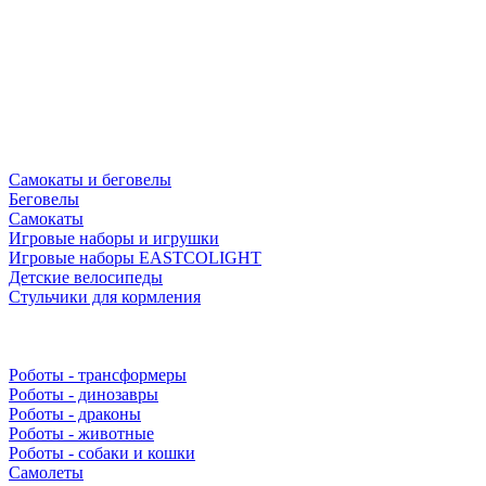
Самокаты и беговелы
Беговелы
Самокаты
Игровые наборы и игрушки
Игровые наборы EASTCOLIGHT
Детские велосипеды
Стульчики для кормления
Роботы - трансформеры
Роботы - динозавры
Роботы - драконы
Роботы - животные
Роботы - собаки и кошки
Самолеты