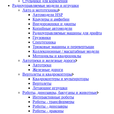
Стульчики для кормления
Радиоуправляемые модели и игрушки
Авто и мототехника
Автомодели HSP
Краулеры и амфибии
Внедорожники и джипы
Копийные автомодели
Радиоуправляемые машины для дрифта
Грузовики
Спецтехника
Трюковые машины и перевертыши
Коллекционные / масштабные модели
Мотоциклы и квадроциклы
Автотреки и железные дороги
Автотреки
Железные дороги
Вертолеты и квадрокоптеры
Квадрокоптеры и мультироторы
Вертолеты
Летающие игрушки
Роботы, динозавры, бакуганы и животные
Интерактивные роботы
Роботы - трансформеры
Роботы - динозавры
Роботы - драконы