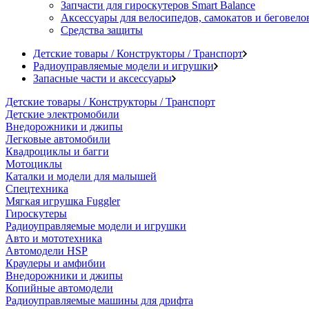
Запчасти для гироскутеров Smart Balance
Аксессуары для велосипедов, самокатов и беговело
Средства защиты
Детские товары / Конструкторы / Транспорт
Радиоуправляемые модели и игрушки
Запасные части и аксессуары
Детские товары / Конструкторы / Транспорт
Детские электромобили
Внедорожники и джипы
Легковые автомобили
Квадроциклы и багги
Мотоциклы
Каталки и модели для малышей
Спецтехника
Мягкая игрушка Fuggler
Гироскутеры
Радиоуправляемые модели и игрушки
Авто и мототехника
Автомодели HSP
Краулеры и амфибии
Внедорожники и джипы
Копийные автомодели
Радиоуправляемые машины для дрифта