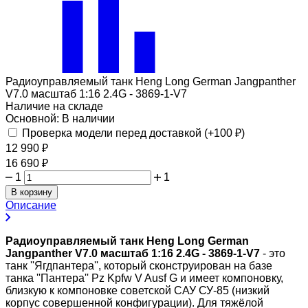
Радиоуправляемый танк Heng Long German Jangpanther
V7.0 масштаб 1:16 2.4G - 3869-1-V7
Наличие на складе
Основной:
В наличии
Проверка модели перед доставкой (+
100
₽
)
12 990
₽
16 690
₽
1
1
В корзину
Описание
Радиоуправляемый танк Heng Long German
Jangpanther V7.0 масштаб 1:16 2.4G - 3869-1-V7
- это
танк ''Ягдпантера'', который сконструирован на базе
танка ''Пантера'' Pz Kpfw V Ausf G и имеет компоновку,
близкую к компоновке советской САУ СУ-85 (низкий
корпус совершенной конфигурации). Для тяжёлой