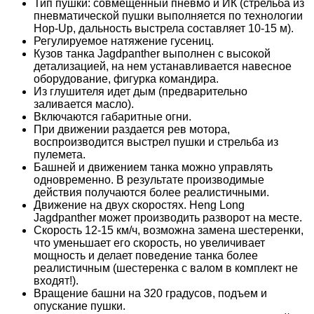
Тип пушки: совмещенный пневмо и ИК (стрельба из
пневматической пушки выполняется по технологии
Hop-Up, дальность выстрела составляет 10-15 м).
Регулируемое натяжение гусениц.
Кузов танка Jagdpanther выполнен с высокой
детализацией, на нем устанавливается навесное
оборудование, фигурка командира.
Из глушителя идет дым (предварительно
заливается масло).
Включаются габаритные огни.
При движении раздается рев мотора,
воспроизводится выстрел пушки и стрельба из
пулемета.
Башней и движением танка можно управлять
одновременно. В результате производимые
действия получаются более реалистичными.
Движение на двух скоростях. Heng Long
Jagdpanther может производить разворот на месте.
Скорость 12-15 км/ч, возможна замена шестеренки,
что уменьшает его скорость, но увеличивает
мощность и делает поведение танка более
реалистичным (шестеренка с валом в комплект не
входят!).
Вращение башни на 320 градусов, подъем и
опускание пушки.