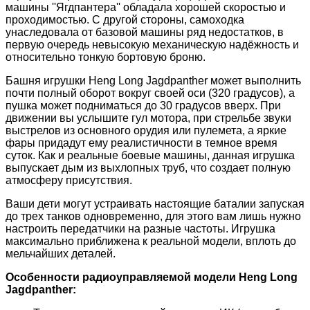
машины ''Ягдпантера'' обладала хорошей скоростью и
проходимостью. С другой стороны, самоходка
унаследовала от базовой машины ряд недостатков, в
первую очередь невысокую механическую надёжность и
относительно тонкую бортовую броню.
Башня игрушки Heng Long Jagdpanther может выполнить
почти полный оборот вокруг своей оси (320 градусов), а
пушка может подниматься до 30 градусов вверх. При
движении вы услышите гул мотора, при стрельбе звуки
выстрелов из основного орудия или пулемета, а яркие
фары придадут ему реалистичности в темное время
суток. Как и реальные боевые машины, данная игрушка
выпускает дым из выхлопных труб, что создает полную
атмосферу присутствия.
Ваши дети могут устраивать настоящие баталии запуская
до трех танков одновременно, для этого вам лишь нужно
настроить передатчики на разные частоты. Игрушка
максимально приближена к реальной модели, вплоть до
мельчайших деталей.
Особенности радиоуправляемой модели Heng Long
Jagdpanther: