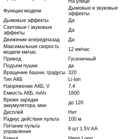
На улице
Дымовые и звуковые
Функции модели
эффекты
Дымовые эффекты
Да
Световые / звуковые
Да
эффекты
Движение вперед/назад
Да
Максимальная скорость
12 км/час
модели км/час
Привод
Гусеничный
Подъем пушки
да
Вращение башни, градусы
320
Тип АКБ
Li-Ion
Напряжение АКБ, V
7,4
Емкость АКБ, mAh
1800
Время зарядки
до 120
аккумулятора, мин
Дисплей
Нет
Радиус действия пульта
100 м
Питание пульта
6 шт 1.5V AA
управления
Бренд
Heng Long