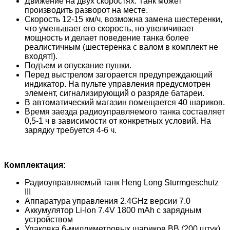
Движение на двух скоростях. Танк может
производить разворот на месте.
Скорость 12-15 км/ч, возможна замена шестеренки,
что уменьшает его скорость, но увеличивает
мощность и делает поведение танка более
реалистичным (шестеренка с валом в комплект не
входят!).
Подъем и опускание пушки.
Перед выстрелом загорается предупреждающий
индикатор. На пульте управления предусмотрен
элемент, сигнализирующий о разряде батареи.
В автоматический магазин помещается 40 шариков.
Время заезда радиоуправляемого танка составляет
0,5-1 ч в зависимости от конкретных условий. На
зарядку требуется 4-6 ч.
Комплектация:
Радиоуправляемый танк Heng Long Sturmgeschutz
III
Аппаратура управления 2.4GHz версии 7.0
Аккумулятор Li-Ion 7.4V 1800 mAh с зарядным
устройством
Упаковка 6-миллиметровых шариков ВВ (200 штук)