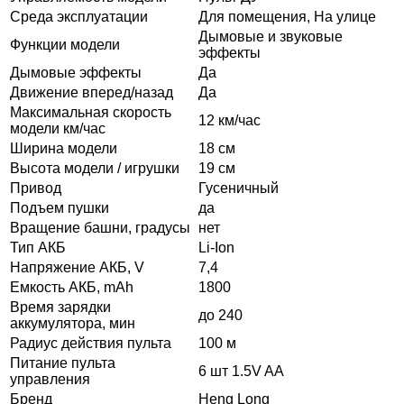
Среда эксплуатации
Для помещения, На улице
Дымовые и звуковые
Функции модели
эффекты
Дымовые эффекты
Да
Движение вперед/назад
Да
Максимальная скорость
12 км/час
модели км/час
Ширина модели
18 см
Высота модели / игрушки
19 см
Привод
Гусеничный
Подъем пушки
да
Вращение башни, градусы
нет
Тип АКБ
Li-Ion
Напряжение АКБ, V
7,4
Емкость АКБ, mAh
1800
Время зарядки
до 240
аккумулятора, мин
Радиус действия пульта
100 м
Питание пульта
6 шт 1.5V AA
управления
Бренд
Heng Long