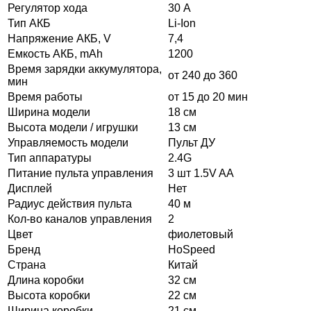
Регулятор хода
30 А
Тип АКБ
Li-Ion
Напряжение АКБ, V
7,4
Емкость АКБ, mAh
1200
Время зарядки аккумулятора,
от 240 до 360
мин
Время работы
от 15 до 20 мин
Ширина модели
18 см
Высота модели / игрушки
13 см
Управляемость модели
Пульт ДУ
Тип аппаратуры
2.4G
Питание пульта управления
3 шт 1.5V AA
Дисплей
Нет
Радиус действия пульта
40 м
Кол-во каналов управления
2
Цвет
фиолетовый
Бренд
HoSpeed
Страна
Китай
Длина коробки
32 см
Высота коробки
22 см
Ширина коробки
21 см