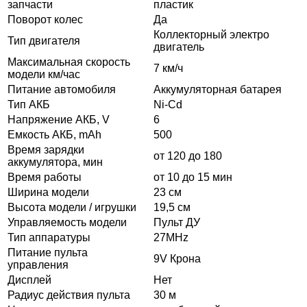
запчасти
пластик
Поворот колес
Да
Коллекторный электро
Тип двигателя
двигатель
Максимальная скорость
7 км/ч
модели км/час
Питание автомобиля
Аккумуляторная батарея
Тип АКБ
Ni-Cd
Напряжение АКБ, V
6
Емкость АКБ, mAh
500
Время зарядки
от 120 до 180
аккумулятора, мин
Время работы
от 10 до 15 мин
Ширина модели
23 см
Высота модели / игрушки
19,5 см
Управляемость модели
Пульт ДУ
Тип аппаратуры
27MHz
Питание пульта
9V Крона
управления
Дисплей
Нет
Радиус действия пульта
30 м