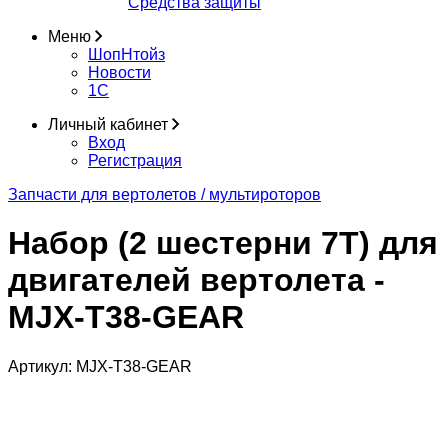
Средства защиты
Меню
ШопНтойз
Новости
1C
Личный кабинет
Вход
Регистрация
Запчасти для вертолетов / мультироторов
Набор (2 шестерни 7T) для
двигателей вертолета -
MJX-T38-GEAR
Артикул:
MJX-T38-GEAR