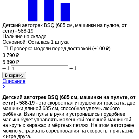
Детский автотрек BSQ (685 см, машинки на пульте, от
сети) - 588-19
Наличие на складе
Основной:
Осталась 1 штука
Проверка модели перед доставкой (+
100
₽
)
3 790
₽
5 890
₽
1
1
В корзину
Описание
Детский автотрек BSQ (685 см, машинки на пульте, от
сети) - 588-19
- это скоростная игрушечная трасса на две
машинки длиной 685 см, способная увлечь любого
ребёнка. Взяв пульт в руки и устроившись поудобнее,
малыш будет управлять маленькой гоночной машинкой
на крутых виражах и мёртвых петлях. На этом автотреке
можно устраивать соревнования на скорость, пригласив
к игре друга.