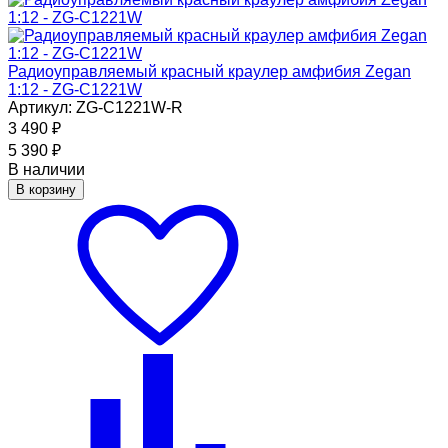
Радиоуправляемый красный краулер амфибия Zegan
1:12 - ZG-C1221W
Артикул: ZG-C1221W-R
3 490
₽
5 390
₽
В наличии
В корзину