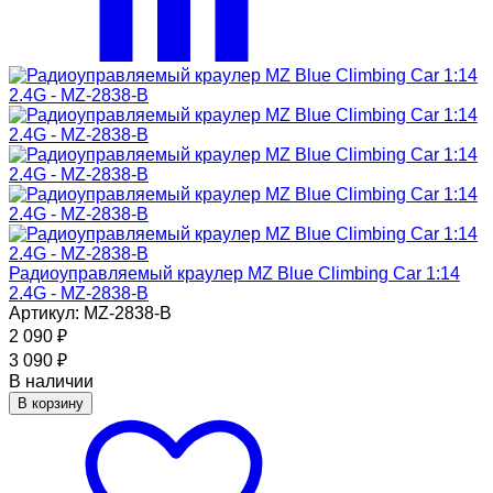
Радиоуправляемый краулер MZ Blue Climbing Car 1:14
2.4G - MZ-2838-B
Артикул: MZ-2838-B
2 090
₽
3 090
₽
В наличии
В корзину