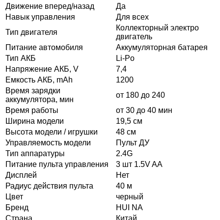
Движение вперед/назад
Да
Навык управления
Для всех
Коллекторный электро
Тип двигателя
двигатель
Питание автомобиля
Аккумуляторная батарея
Тип АКБ
Li-Po
Напряжение АКБ, V
7,4
Емкость АКБ, mAh
1200
Время зарядки
от 180 до 240
аккумулятора, мин
Время работы
от 30 до 40 мин
Ширина модели
19,5 см
Высота модели / игрушки
48 см
Управляемость модели
Пульт ДУ
Тип аппаратуры
2.4G
Питание пульта управления
3 шт 1.5V AA
Дисплей
Нет
Радиус действия пульта
40 м
Цвет
черный
Бренд
HUI NA
Страна
Китай