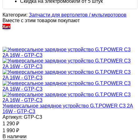
Скидка на электромобили от 5 штук
Категории:
Запчасти для вертолетов / мультироторов
Вместе с этим товаром покупают
Хит
Универсальное зарядное устройство G.T.POWER C3 2A
16W - GTP-C3
Артикул: GTP-C3
1 290
₽
1 990
₽
В наличии