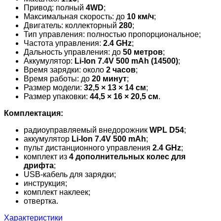
Привод: полный
4WD
;
Максимальная скорость: до
10 км/ч
;
Двигатель: коллекторный
280
;
Тип управления: полностью пропорциональное;
Частота управления:
2.4 GHz
;
Дальность управления: до
50 метров
;
Аккумулятор:
Li-Ion 7.4V 500 mAh (14500)
;
Время зарядки: около
2 часов
;
Время работы: до
20 минут
;
Размер модели:
32,5 × 13 × 14 см
;
Размер упаковки:
44,5 × 16 × 20,5 см
.
Комплектация:
радиоуправляемый внедорожник
WPL D54
;
аккумулятор
Li-Ion 7.4V 500 mAh
;
пульт дистанционного управления
2.4 GHz
;
комплект из
4 дополнительных колес для
дрифта
;
USB-кабель для зарядки;
инструкция;
комплект наклеек;
отвертка.
Характеристики