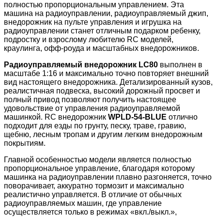
полностью пропорциональным управлением. Эта
машина на радиоуправлении, радиоуправляемый джип,
внедорожник на пульте управления и игрушка на
радиоуправлении станет отличным подарком ребенку,
подростку и взрослому любителю RC моделей,
краулинга, офф-роуда и масштабных внедорожников.
Радиоуправляемый внедорожник LC80
выполнен в
масштабе 1:16 и максимально точно повторяет внешний
вид настоящего внедорожника. Детализированный кузов,
реалистичная подвеска, высокий дорожный просвет и
полный привод позволяют получить настоящее
удовольствие от управления радиоуправляемой
машинкой. RC внедорожник
WPLD-54-BLUE
отлично
подходит для езды по грунту, песку, траве, гравию,
щебню, лесным тропам и другим легким внедорожным
покрытиям.
Главной особенностью модели является полностью
пропорциональное управление, благодаря которому
машинка на радиоуправлении плавно разгоняется, точно
поворачивает, аккуратно тормозит и максимально
реалистично управляется. В отличие от обычных
радиоуправляемых машин, где управление
осуществляется только в режимах «вкл./выкл.»,