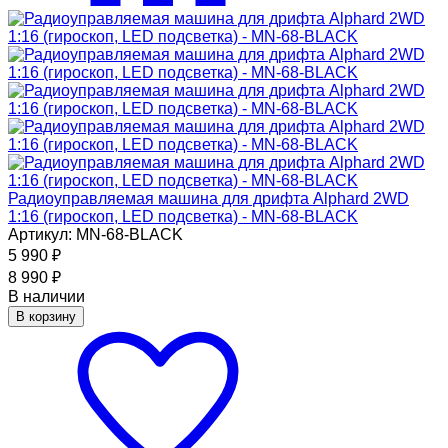
Радиоуправляемая машина для дрифта Alphard 2WD
1:16 (гироскоп, LED подсветка) - MN-68-BLACK
Артикул: MN-68-BLACK
5 990
₽
8 990
₽
В наличии
В корзину