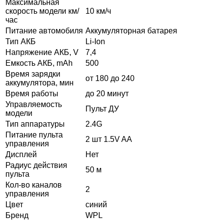
Максимальная
скорость модели км/
10 км/ч
час
Питание автомобиля
Аккумуляторная батарея
Тип АКБ
Li-Ion
Напряжение АКБ, V
7,4
Емкость АКБ, mAh
500
Время зарядки
от 180 до 240
аккумулятора, мин
Время работы
до 20 минут
Управляемость
Пульт ДУ
модели
Тип аппаратуры
2.4G
Питание пульта
2 шт 1.5V AA
управления
Дисплей
Нет
Радиус действия
50 м
пульта
Кол-во каналов
2
управления
Цвет
синий
Бренд
WPL