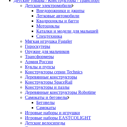
Детские товары / Конструкторы / Транспорт
Детские электромобили
Внедорожники и джипы
Легковые автомобили
Квадроциклы и багги
Мотоциклы
Каталки и модели для малышей
Спецтехника
Мягкая игрушка Fuggler
Гироскутеры
Оружие для мальчиков
Трансформеры
Армия России
Куклы и пупсы
Конструкторы серии Technics
Деревянные конструкторы
Конструкторы SpaceRail
Конструкторы и пазлы
Деревянные конструкторы Robotime
Самокаты и беговелы
Беговелы
Самокаты
Игровые наборы и игрушки
Игровые наборы EASTCOLIGHT
Детские велосипеды