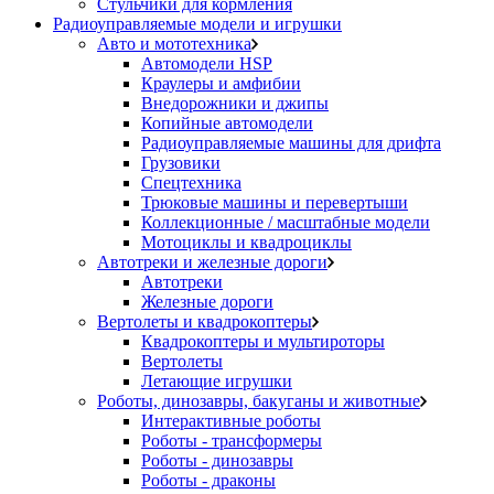
Стульчики для кормления
Радиоуправляемые модели и игрушки
Авто и мототехника
Автомодели HSP
Краулеры и амфибии
Внедорожники и джипы
Копийные автомодели
Радиоуправляемые машины для дрифта
Грузовики
Спецтехника
Трюковые машины и перевертыши
Коллекционные / масштабные модели
Мотоциклы и квадроциклы
Автотреки и железные дороги
Автотреки
Железные дороги
Вертолеты и квадрокоптеры
Квадрокоптеры и мультироторы
Вертолеты
Летающие игрушки
Роботы, динозавры, бакуганы и животные
Интерактивные роботы
Роботы - трансформеры
Роботы - динозавры
Роботы - драконы