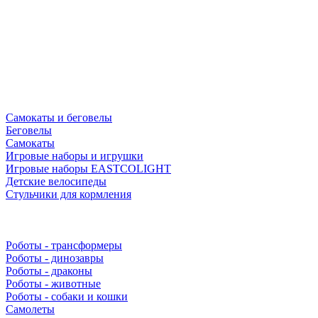
Самокаты и беговелы
Беговелы
Самокаты
Игровые наборы и игрушки
Игровые наборы EASTCOLIGHT
Детские велосипеды
Стульчики для кормления
Роботы - трансформеры
Роботы - динозавры
Роботы - драконы
Роботы - животные
Роботы - собаки и кошки
Самолеты