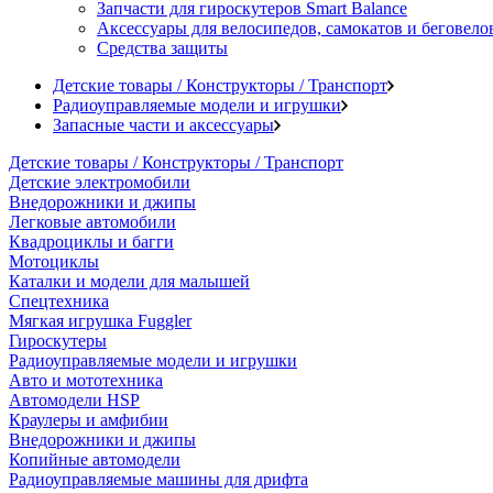
Запчасти для гироскутеров Smart Balance
Аксессуары для велосипедов, самокатов и беговело
Средства защиты
Детские товары / Конструкторы / Транспорт
Радиоуправляемые модели и игрушки
Запасные части и аксессуары
Детские товары / Конструкторы / Транспорт
Детские электромобили
Внедорожники и джипы
Легковые автомобили
Квадроциклы и багги
Мотоциклы
Каталки и модели для малышей
Спецтехника
Мягкая игрушка Fuggler
Гироскутеры
Радиоуправляемые модели и игрушки
Авто и мототехника
Автомодели HSP
Краулеры и амфибии
Внедорожники и джипы
Копийные автомодели
Радиоуправляемые машины для дрифта