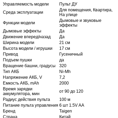
Управляемость модели
Пульт ДУ
Для помещения, Квартира,
Среда эксплуатации
На улице
Дымовые и звуковые
Функции модели
эффекты
Дымовые эффекты
Да
Движение вперед/назад
Да
Ширина модели
21 см
Высота модели / игрушки
17 см
Привод
Гусеничный
Подъем пушки
да
Вращение башни, градусы
320
Тип АКБ
Ni-Mh
Напряжение АКБ, V
7,2
Емкость АКБ, mAh
2000
Время зарядки
от 90 до 120
аккумулятора, мин
Радиус действия пульта
100 м
Питание пульта управления
6 шт 1.5V AA
Бренд
Taigen
Страна
Китай