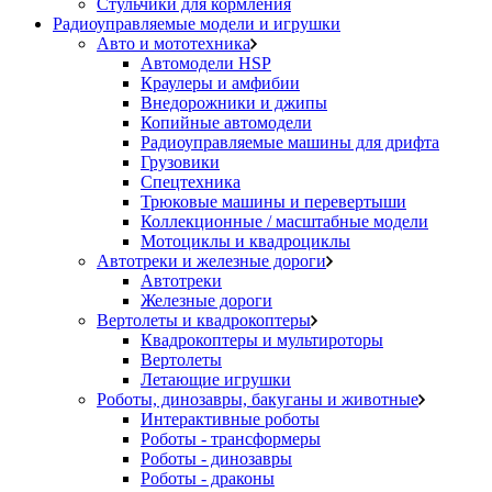
Стульчики для кормления
Радиоуправляемые модели и игрушки
Авто и мототехника
Автомодели HSP
Краулеры и амфибии
Внедорожники и джипы
Копийные автомодели
Радиоуправляемые машины для дрифта
Грузовики
Спецтехника
Трюковые машины и перевертыши
Коллекционные / масштабные модели
Мотоциклы и квадроциклы
Автотреки и железные дороги
Автотреки
Железные дороги
Вертолеты и квадрокоптеры
Квадрокоптеры и мультироторы
Вертолеты
Летающие игрушки
Роботы, динозавры, бакуганы и животные
Интерактивные роботы
Роботы - трансформеры
Роботы - динозавры
Роботы - драконы