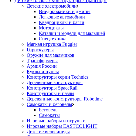
Детские товары / Конструкторы / Транспорт
Детские электромобили
Внедорожники и джипы
Легковые автомобили
Квадроциклы и багги
Мотоциклы
Каталки и модели для малышей
Спецтехника
Мягкая игрушка Fuggler
Гироскутеры
Оружие для мальчиков
Трансформеры
Армия России
Куклы и пупсы
Конструкторы серии Technics
Деревянные конструкторы
Конструкторы SpaceRail
Конструкторы и пазлы
Деревянные конструкторы Robotime
Самокаты и беговелы
Беговелы
Самокаты
Игровые наборы и игрушки
Игровые наборы EASTCOLIGHT
Детские велосипеды