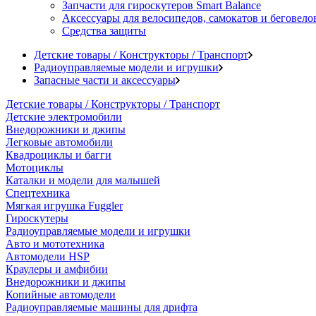
Запчасти для гироскутеров Smart Balance
Аксессуары для велосипедов, самокатов и беговело
Средства защиты
Детские товары / Конструкторы / Транспорт
Радиоуправляемые модели и игрушки
Запасные части и аксессуары
Детские товары / Конструкторы / Транспорт
Детские электромобили
Внедорожники и джипы
Легковые автомобили
Квадроциклы и багги
Мотоциклы
Каталки и модели для малышей
Спецтехника
Мягкая игрушка Fuggler
Гироскутеры
Радиоуправляемые модели и игрушки
Авто и мототехника
Автомодели HSP
Краулеры и амфибии
Внедорожники и джипы
Копийные автомодели
Радиоуправляемые машины для дрифта