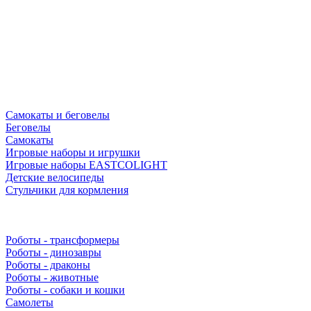
Самокаты и беговелы
Беговелы
Самокаты
Игровые наборы и игрушки
Игровые наборы EASTCOLIGHT
Детские велосипеды
Стульчики для кормления
Роботы - трансформеры
Роботы - динозавры
Роботы - драконы
Роботы - животные
Роботы - собаки и кошки
Самолеты