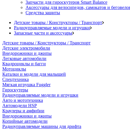
Запчасти для гироскутеров Smart Balance
Аксессуары для велосипедов, самокатов и беговело
Средства защиты
Детские товары / Конструкторы / Транспорт
Радиоуправляемые модели и игрушки
Запасные части и аксессуары
Детские товары / Конструкторы / Транспорт
Детские электромобили
Внедорожники и джипы
Легковые автомобили
Квадроциклы и багги
Мотоциклы
Каталки и модели для малышей
Спецтехника
Мягкая игрушка Fuggler
Гироскутеры
Радиоуправляемые модели и игрушки
Авто и мототехника
Автомодели HSP
Краулеры и амфибии
Внедорожники и джипы
Копийные автомодели
Радиоуправляемые машины для дрифта