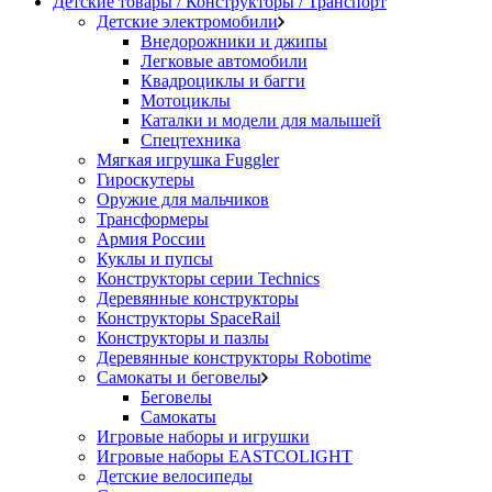
Детские товары / Конструкторы / Транспорт
Детские электромобили
Внедорожники и джипы
Легковые автомобили
Квадроциклы и багги
Мотоциклы
Каталки и модели для малышей
Спецтехника
Мягкая игрушка Fuggler
Гироскутеры
Оружие для мальчиков
Трансформеры
Армия России
Куклы и пупсы
Конструкторы серии Technics
Деревянные конструкторы
Конструкторы SpaceRail
Конструкторы и пазлы
Деревянные конструкторы Robotime
Самокаты и беговелы
Беговелы
Самокаты
Игровые наборы и игрушки
Игровые наборы EASTCOLIGHT
Детские велосипеды