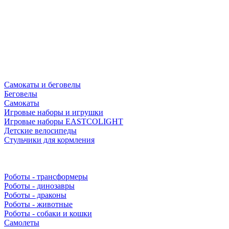
Самокаты и беговелы
Беговелы
Самокаты
Игровые наборы и игрушки
Игровые наборы EASTCOLIGHT
Детские велосипеды
Стульчики для кормления
Роботы - трансформеры
Роботы - динозавры
Роботы - драконы
Роботы - животные
Роботы - собаки и кошки
Самолеты