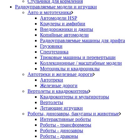
Стульчики для кормления
Радиоуправляемые модели и игрушки
Авто и мототехника
Автомодели HSP
Краулеры и амфибии
Внедорожники и джипы
Копийные автомодели
Радиоуправляемые машины для дрифта
Грузовики
Спецтехника
Трюковые машины и перевертыши
Коллекционные / масштабные модели
Мотоциклы и квадроциклы
Автотреки и железные дороги
Автотреки
Железные дороги
Вертолеты и квадрокоптеры
Квадрокоптеры и мультироторы
Вертолеты
Летающие игрушки
Роботы, динозавры, бакуганы и животные
Интерактивные роботы
Роботы - трансформеры
Роботы - динозавры
Роботы - драконы