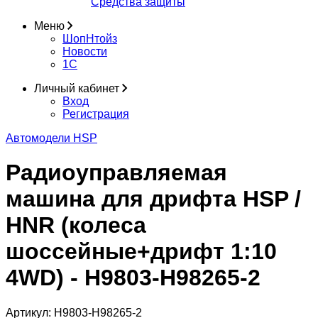
Средства защиты
Меню
ШопНтойз
Новости
1C
Личный кабинет
Вход
Регистрация
Автомодели HSP
Радиоуправляемая
машина для дрифта HSP /
HNR (колеса
шоссейные+дрифт 1:10
4WD) - H9803-H98265-2
Артикул:
H9803-H98265-2