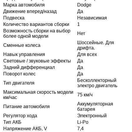
Марка автомобиля
Dodge
Движение вперед/назад
Да
Подвеска
Независимая
Количество вариантов сборки
1
Возможность сборки на выбор
Нет
более одной модели
Шоссейные. Для
Сменные колеса
дрифта.
Навык управления
Для всех
Световые / звуковые эффекты
Да
Задний дифференциал
Да
Поворот колес
Да
Бесколлекторный
Тип двигателя
электро двигатель
Максимальная скорость модели
75 км/ч
км/час
Аккумуляторная
Питание автомобиля
батарея
Регулятор хода
Электронный
Тип АКБ
Li-Po
Напряжение АКБ, V
7,4