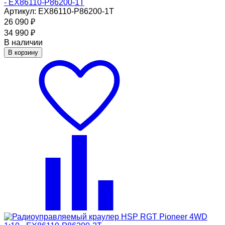
- EX86110-P86200-1T
Артикул: EX86110-P86200-1T
26 090
₽
34 990
₽
В наличии
В корзину