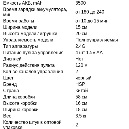
Емкость АКБ, mAh
3500
Время зарядки аккумулятора,
от 180 до 240
мин
Время работы
от 10 до 15 мин
Ширина модели
15 см
Высота модели / игрушки
20 см
Управляемость модели
Полноуправляемая
Тип аппаратуры
2.4G
Питание пульта управления
4 шт 1.5V AA
Дисплей
Нет
Радиус действия пульта
120 м
Кол-во каналов управления
2
Цвет
черный
Бренд
HSP
Страна
Китай
Длина коробки
58 см
Высота коробки
16 см
Ширина коробки
18 см
Вес
3.5 кг
Количество штук в оптовой
2
упаковке