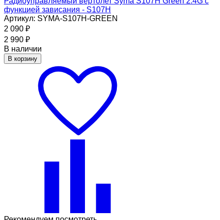
Радиоуправляемый вертолет Syma S107H Green 2.4G с
функцией зависания - S107H
Артикул: SYMA-S107H-GREEN
2 090
₽
2 990
₽
В наличии
В корзину
Рекомендуем посмотреть