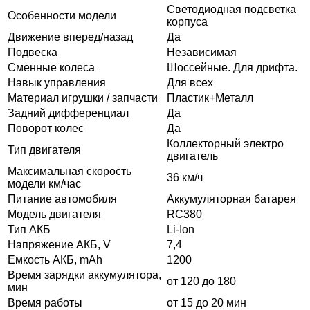
Светодиодная подсветка
Особенности модели
корпуса
Движение вперед/назад
Да
Подвеска
Независимая
Сменные колеса
Шоссейные. Для дрифта.
Навык управления
Для всех
Материал игрушки / запчасти
Пластик+Металл
Задний дифференциал
Да
Поворот колес
Да
Коллекторный электро
Тип двигателя
двигатель
Максимальная скорость
36 км/ч
модели км/час
Питание автомобиля
Аккумуляторная батарея
Модель двигателя
RC380
Тип АКБ
Li-Ion
Напряжение АКБ, V
7,4
Емкость АКБ, mAh
1200
Время зарядки аккумулятора,
от 120 до 180
мин
Время работы
от 15 до 20 мин