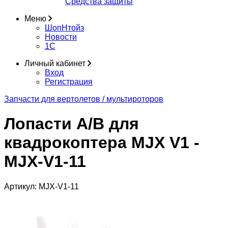
Средства защиты
Меню
ШопНтойз
Новости
1C
Личный кабинет
Вход
Регистрация
Запчасти для вертолетов / мультироторов
Лопасти A/B для
квадрокоптера MJX V1 -
MJX-V1-11
Артикул:
MJX-V1-11