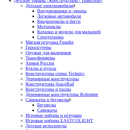
Детские товары / Конструкторы / Транспорт
Детские электромобили
Внедорожники и джипы
Легковые автомобили
Квадроциклы и багги
Мотоциклы
Каталки и модели для малышей
Спецтехника
Мягкая игрушка Fuggler
Гироскутеры
Оружие для мальчиков
Трансформеры
Армия России
Куклы и пупсы
Конструкторы серии Technics
Деревянные конструкторы
Конструкторы SpaceRail
Конструкторы и пазлы
Деревянные конструкторы Robotime
Самокаты и беговелы
Беговелы
Самокаты
Игровые наборы и игрушки
Игровые наборы EASTCOLIGHT
Детские велосипеды