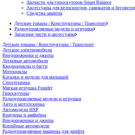
Запчасти для гироскутеров Smart Balance
Аксессуары для велосипедов, самокатов и беговело
Средства защиты
Детские товары / Конструкторы / Транспорт
Радиоуправляемые модели и игрушки
Запасные части и аксессуары
Детские товары / Конструкторы / Транспорт
Детские электромобили
Внедорожники и джипы
Легковые автомобили
Квадроциклы и багги
Мотоциклы
Каталки и модели для малышей
Спецтехника
Мягкая игрушка Fuggler
Гироскутеры
Радиоуправляемые модели и игрушки
Авто и мототехника
Автомодели HSP
Краулеры и амфибии
Внедорожники и джипы
Копийные автомодели
Радиоуправляемые машины для дрифта