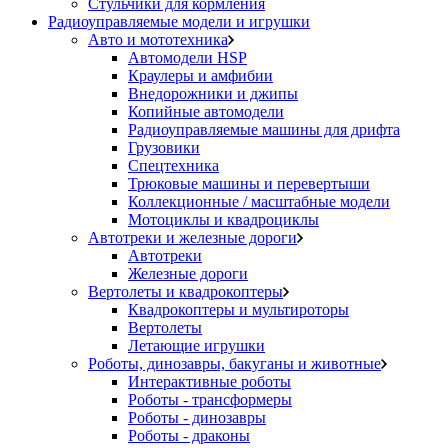
Стульчики для кормления
Радиоуправляемые модели и игрушки
Авто и мототехника
Автомодели HSP
Краулеры и амфибии
Внедорожники и джипы
Копийные автомодели
Радиоуправляемые машины для дрифта
Грузовики
Спецтехника
Трюковые машины и перевертыши
Коллекционные / масштабные модели
Мотоциклы и квадроциклы
Автотреки и железные дороги
Автотреки
Железные дороги
Вертолеты и квадрокоптеры
Квадрокоптеры и мультироторы
Вертолеты
Летающие игрушки
Роботы, динозавры, бакуганы и животные
Интерактивные роботы
Роботы - трансформеры
Роботы - динозавры
Роботы - драконы