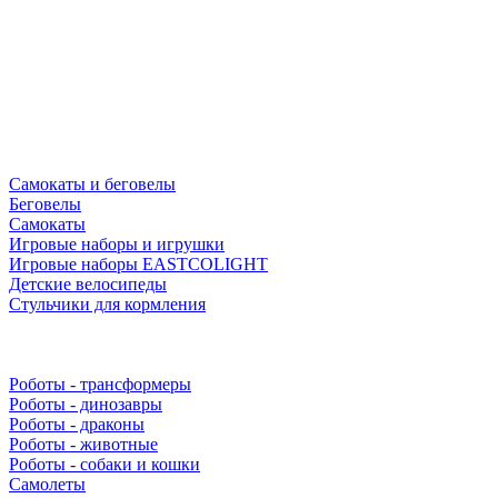
Самокаты и беговелы
Беговелы
Самокаты
Игровые наборы и игрушки
Игровые наборы EASTCOLIGHT
Детские велосипеды
Стульчики для кормления
Роботы - трансформеры
Роботы - динозавры
Роботы - драконы
Роботы - животные
Роботы - собаки и кошки
Самолеты