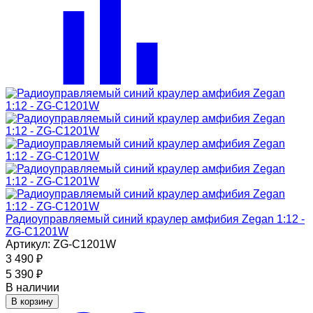
Радиоуправляемый синий краулер амфибия Zegan 1:12 -
ZG-C1201W
Артикул: ZG-C1201W
3 490
₽
5 390
₽
В наличии
В корзину