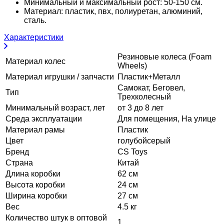
Минимальный и максимальный рост: 50-150 см.
Материал: пластик, пвх, полиуретан, алюминий,
сталь.
Характеристики
Резиновые колеса (Foam
Материал колес
Wheels)
Материал игрушки / запчасти
Пластик+Металл
Самокат, Беговел,
Тип
Трехколесный
Минимальный возраст, лет
от 3 до 8 лет
Среда эксплуатации
Для помещения, На улице
Материал рамы
Пластик
Цвет
голубой
серый
Бренд
CS Toys
Страна
Китай
Длина коробки
62 см
Высота коробки
24 см
Ширина коробки
27 см
Вес
4.5 кг
Количество штук в оптовой
1