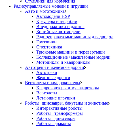
Стульчики для кормления
Радиоуправляемые модели и игрушки
Авто и мототехника
Автомодели HSP
Краулеры и амфибии
Внедорожники и джипы
Копийные автомодели
Радиоуправляемые машины для дрифта
Грузовики
Спецтехника
Трюковые машины и перевертыши
Коллекционные / масштабные модели
Мотоциклы и квадроциклы
Автотреки и железные дороги
Автотреки
Железные дороги
Вертолеты и квадрокоптеры
Квадрокоптеры и мультироторы
Вертолеты
Летающие игрушки
Роботы, динозавры, бакуганы и животные
Интерактивные роботы
Роботы - трансформеры
Роботы - динозавры
Роботы - драконы