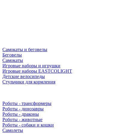
Самокаты и беговелы
Беговелы
Самокаты
Игровые наборы и игрушки
Игровые наборы EASTCOLIGHT
Детские велосипеды
Стульчики для кормления
Роботы - трансформеры
Роботы - динозавры
Роботы - драконы
Роботы - животные
Роботы - собаки и кошки
Самолеты