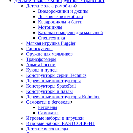
Детские товары / Конструкторы / Транспорт
Детские электромобили
Внедорожники и джипы
Легковые автомобили
Квадроциклы и багги
Мотоциклы
Каталки и модели для малышей
Спецтехника
Мягкая игрушка Fuggler
Гироскутеры
Оружие для мальчиков
Трансформеры
Армия России
Куклы и пупсы
Конструкторы серии Technics
Деревянные конструкторы
Конструкторы SpaceRail
Конструкторы и пазлы
Деревянные конструкторы Robotime
Самокаты и беговелы
Беговелы
Самокаты
Игровые наборы и игрушки
Игровые наборы EASTCOLIGHT
Детские велосипеды