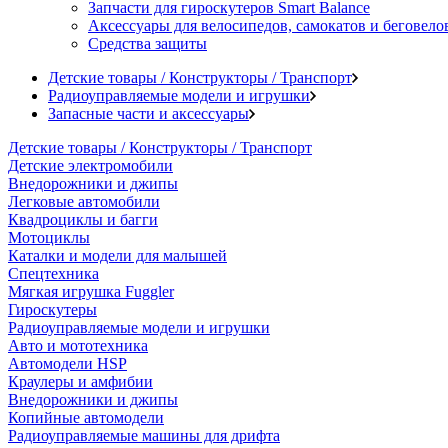
Запчасти для гироскутеров Smart Balance
Аксессуары для велосипедов, самокатов и беговело
Средства защиты
Детские товары / Конструкторы / Транспорт
Радиоуправляемые модели и игрушки
Запасные части и аксессуары
Детские товары / Конструкторы / Транспорт
Детские электромобили
Внедорожники и джипы
Легковые автомобили
Квадроциклы и багги
Мотоциклы
Каталки и модели для малышей
Спецтехника
Мягкая игрушка Fuggler
Гироскутеры
Радиоуправляемые модели и игрушки
Авто и мототехника
Автомодели HSP
Краулеры и амфибии
Внедорожники и джипы
Копийные автомодели
Радиоуправляемые машины для дрифта