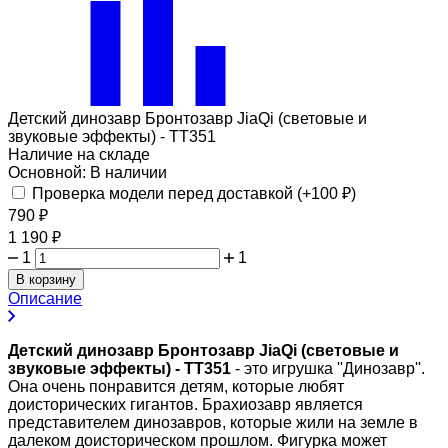
Детский динозавр Бронтозавр JiaQi (световые и
звуковые эффекты) - TT351
Наличие на складе
Основной:
В наличии
Проверка модели перед доставкой (+
100
₽
)
790
₽
1 190
₽
1
1
В корзину
Описание
Детский динозавр Бронтозавр JiaQi (световые и
звуковые эффекты) - TT351
- это игрушка ''Динозавр''.
Она очень понравится детям, которые любят
доисторических гигантов. Брахиозавр является
представителем динозавров, которые жили на земле в
далеком доисторическом прошлом. Фигурка может