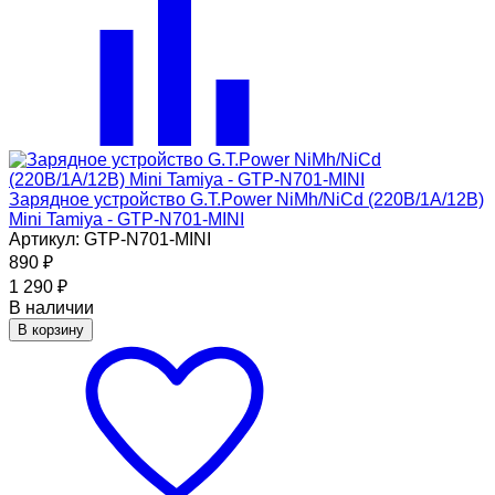
Зарядное устройство G.T.Power NiMh/NiCd (220В/1A/12В)
Mini Tamiya - GTP-N701-MINI
Артикул: GTP-N701-MINI
890
₽
1 290
₽
В наличии
В корзину