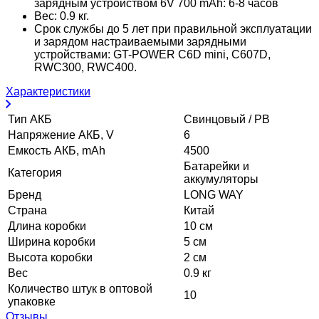
зарядным устройством 6V 700 mAh: 6-8 часов
Вес: 0.9 кг.
Срок службы до 5 лет при правильной эксплуатации
и зарядом настраиваемыми зарядными
устройствами: GT-POWER C6D mini, C607D,
RWC300, RWC400.
Характеристики
Тип АКБ
Свинцовый / PB
Напряжение АКБ, V
6
Емкость АКБ, mAh
4500
Батарейки и
Категория
аккумуляторы
Бренд
LONG WAY
Страна
Китай
Длина коробки
10 см
Ширина коробки
5 см
Высота коробки
2 см
Вес
0.9 кг
Количество штук в оптовой
10
упаковке
Отзывы